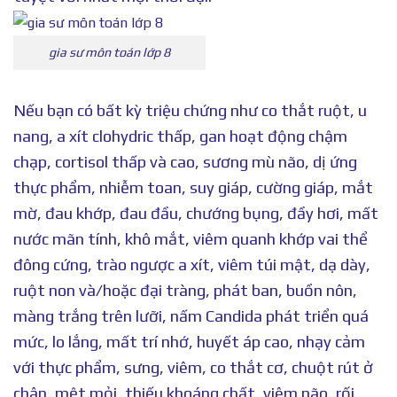
gia sư môn toán lớp 8
Nếu bạn có bất kỳ triệu chứng như co thắt ruột, u
nang, a xít clohydric thấp, gan hoạt động chậm
chạp, cortisol thấp và cao, sương mù não, dị ứng
thực phẩm, nhiễm toan, suy giáp, cường giáp, mắt
mờ, đau khớp, đau đầu, chướng bụng, đầy hơi, mất
nước mãn tính, khô mắt, viêm quanh khớp vai thể
đông cứng, trào ngược a xít, viêm túi mật, dạ dày,
ruột non và/hoặc đại tràng, phát ban, buồn nôn,
màng trắng trên lưỡi, nấm Candida phát triển quá
mức, lo lắng, mất trí nhớ, huyết áp cao, nhạy cảm
với thực phẩm, sưng, viêm, co thắt cơ, chuột rút ở
chân, mệt mỏi, thiếu khoáng chất, viêm não, rối