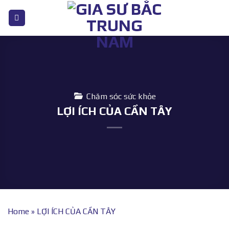
Bỏ
qua
nội
dung
Chăm sóc sức khỏe
LỢI ÍCH CỦA CẦN TÂY
Home
»
LỢI ÍCH CỦA CẦN TÂY