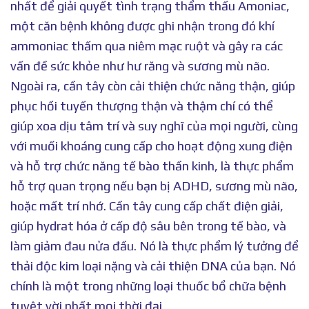
nhất để giải quyết tình trạng thẩm thấu Amoniac,
một căn bệnh không được ghi nhận trong đó khí
ammoniac thấm qua niêm mạc ruột và gây ra các
vấn đề sức khỏe như hư răng và sương mù não.
Ngoài ra, cần tây còn cải thiện chức năng thận, giúp
phục hồi tuyến thượng thận và thậm chí có thể
giúp xoa dịu tâm trí và suy nghĩ của mọi người, cùng
với muối khoáng cung cấp cho hoạt động xung điện
và hỗ trợ chức năng tế bào thần kinh, là thực phẩm
hỗ trợ quan trọng nếu bạn bị ADHD, sương mù não,
hoặc mất trí nhớ. Cần tây cung cấp chất điện giải,
giúp hydrat hóa ở cấp độ sâu bên trong tế bào, và
làm giảm đau nửa đầu. Nó là thực phẩm lý tưởng để
thải độc kim loại nặng và cải thiện DNA của bạn. Nó
chính là một trong những loại thuốc bổ chữa bệnh
tuyệt vời nhất mọi thời đại.