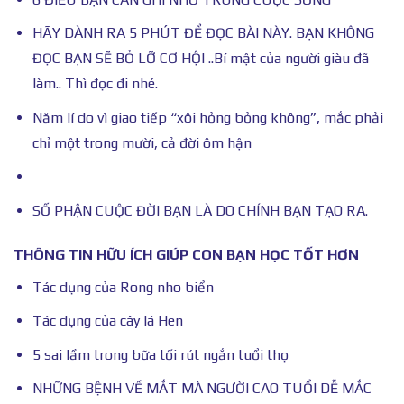
HÃY DÀNH RA 5 PHÚT ĐỂ ĐỌC BÀI NÀY. BẠN KHÔNG
ĐỌC BẠN SẼ BỎ LỠ CƠ HỘI ..Bí mật của người giàu đã
làm.. Thì đọc đi nhé.
Năm lí do vì giao tiếp “xôi hỏng bỏng không”, mắc phải
chỉ một trong mười, cả đời ôm hận
SỐ PHẬN CUỘC ĐỜI BẠN LÀ DO CHÍNH BẠN TẠO RA.
THÔNG TIN HỮU ÍCH GIÚP CON BẠN HỌC TỐT HƠN
Tác dụng của Rong nho biển
Tác dụng của cây lá Hen
5 sai lầm trong bữa tối rút ngắn tuổi thọ
NHỮNG BỆNH VỀ MẮT MÀ NGƯỜI CAO TUỔI DỄ MẮC