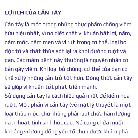
LỢI ÍCH CỦA CẦN TÂY
Cần tây là một trong những thực phẩm chống viêm
hữu hiệu nhất, vì nó giết chết vi khuẩn bất lợi, nấm,
nấm mốc, nấm men và vi rút trong cơ thể, loại bỏ
độc tố và chất thừa sót lại ra khỏi đường ruột và
gan. Các mầm bệnh này thường là nguyên nhân cơ
bản gây viêm. Khi loại bỏ chúng, cơ thể của bạn có
thể xử lý những cản trở tốt hơn. Đồng thời, cần tây
sẽ giúp vi khuẩn tốt phát triển mạnh.
Sử dụng cần tây là cách hiệu quả nhất để kiềm hóa
ruột. Một phần vì cần tây (vê mặt lý thuyết là một
loại thảo mộc, chứ không phải rau) chứa hàm lượng
natri hoạt tính sinh học cao. Nó cũng chứa muối
khoáng vi lượng đồng yếu tố chưa được khám phá.