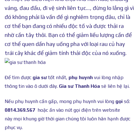
váng, đau đầu, đi vệ sinh liên tục…, đừng lo lắng gì vì
đó không phải là vấn đề gì nghiêm trọng đâu, chỉ là
cơ thể bạn đang có nhiều độc tố và được thải ra
nhờ cần tây thôi. Bạn có thể giảm liều lượng cần để
cơ thể quen dần hay uống pha với loại rau củ hay
trái cây khác để giảm tính thải độc của nó xuống.
Để tìm được
gia sư
tốt nhất,
phụ huynh
vui lòng nhập
thông tin vào ô dưới đây.
Gia sư Thanh Hóa
sẽ liên hệ lại.
Nếu phụ huynh cần gấp, mong phụ huynh vui lòng
gọi
số:
0814.369.567
hoặc ấn vào nút gọi điện trên website
này mọi khung giờ thời gian chúng tôi luôn hân hạnh được
phục vụ.