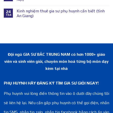
Kinh nghiệm thuê gia sư phụ huynh cần biết (tỉnh
24
Th4
An Giang)
Đội ngũ GIA SƯ BẮC TRUNG NAM có hơn 1000+ giáo
viên và sinh viên giỏi, chuyên môn hoá từng bộ môn dạy
kèm tại nhà
PHỤ HUYNH HÃY ĐĂNG KÝ TÌM GIA SƯ GIỎI NGAY!
Phụ huynh vui lòng điền thông tin vào ô dưới đây chúng tôi
sẽ liên hệ lại. Nếu cần gấp phụ huynh có thể gọi điện, nhắn
tin SMS, nhắn tin zalo, nhắn tin facebook bằng cách ấn vào