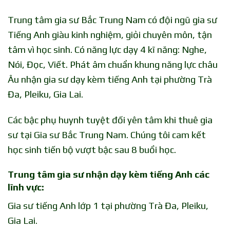
Trung tâm gia sư Bắc Trung Nam có đội ngũ gia sư
Tiếng Anh giàu kinh nghiệm, giỏi chuyên môn, tận
tâm vì học sinh. Có năng lực dạy 4 kĩ năng: Nghe,
Nói, Đọc, Viết. Phát âm chuẩn khung năng lực châu
Âu nhận gia sư dạy kèm tiếng Anh tại phường Trà
Đa, Pleiku, Gia Lai.
Các bậc phụ huynh tuyệt đối yên tâm khi thuê gia
sư tại Gia sư Bắc Trung Nam. Chúng tôi cam kết
học sinh tiến bộ vượt bậc sau 8 buổi học.
Trung tâm gia sư nhận dạy kèm tiếng Anh các
lĩnh vực:
Gia sư tiếng Anh lớp 1 tại phường Trà Đa, Pleiku,
Gia Lai.