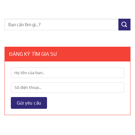
ĐĂNG KÝ TÌM GIA SƯ