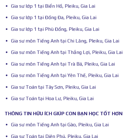
Gia sư lớp 1 tại Biển Hồ, Pleiku, Gia Lai
Gia sư lớp 1 tại Đống Đa, Pleiku, Gia Lai
Gia sư lớp 1 tại Phù Đổng, Pleiku, Gia Lai
Gia sư môn Tiếng Anh tại Chi Lăng, Pleiku, Gia Lai
Gia sư môn Tiếng Anh tại Thắng Lợi, Pleiku, Gia Lai
Gia sư môn Tiếng Anh tại Trà Bá, Pleiku, Gia Lai
Gia sư môn Tiếng Anh tại Yên Thế, Pleiku, Gia Lai
Gia sư Toán tại Tây Sơn, Pleiku, Gia Lai
Gia sư Toán tại Hoa Lư, Pleiku, Gia Lai
THÔNG TIN HỮU ÍCH GIÚP CON BẠN HỌC TỐT HƠN
Gia sư môn Tiếng Anh tại Gào, Pleiku, Gia Lai
Gia sư Toán tại Diên Phú, Pleiku, Gia Lai