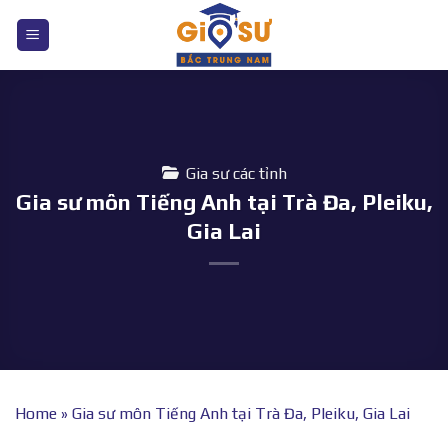
Bỏ
qua
nội
dung
Gia sư các tỉnh
Gia sư môn Tiếng Anh tại Trà Đa, Pleiku,
Gia Lai
Home
»
Gia sư môn Tiếng Anh tại Trà Đa, Pleiku, Gia Lai