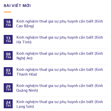
BÀI VIẾT MỚI
Kinh nghiệm thuê gia sư phụ huynh cần biết (tỉnh
18
Th6
Cao Bằng)
Kinh nghiệm thuê gia sư phụ huynh cần biết (tỉnh
13
Th6
Hà Tĩnh)
Kinh nghiệm thuê gia sư phụ huynh cần biết (tỉnh
08
Th6
Nghệ An)
Kinh nghiệm thuê gia sư phụ huynh cần biết (tỉnh
03
Th6
Thanh Hóa)
Kinh nghiệm thuê gia sư phụ huynh cần biết (tỉnh
29
Th5
Quảng Ninh)
Kinh nghiệm thuê gia sư phụ huynh cần biết (tỉnh
24
Th5
Lạng Sơn)