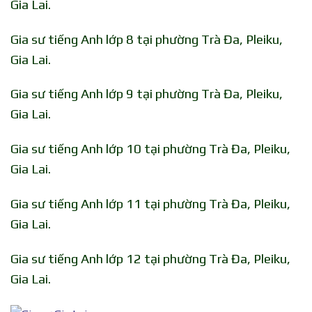
Gia Lai.
Gia sư tiếng Anh lớp 8 tại phường Trà Đa, Pleiku,
Gia Lai.
Gia sư tiếng Anh lớp 9 tại phường Trà Đa, Pleiku,
Gia Lai.
Gia sư tiếng Anh lớp 10 tại phường Trà Đa, Pleiku,
Gia Lai.
Gia sư tiếng Anh lớp 11 tại phường Trà Đa, Pleiku,
Gia Lai.
Gia sư tiếng Anh lớp 12 tại phường Trà Đa, Pleiku,
Gia Lai.