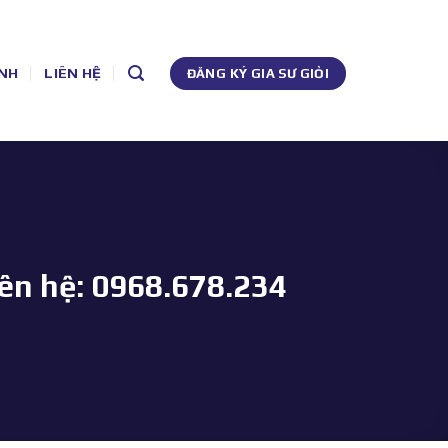
NH
LIÊN HỆ
ĐĂNG KÝ GIA SƯ GIỎI
iên hệ: 0968.678.234