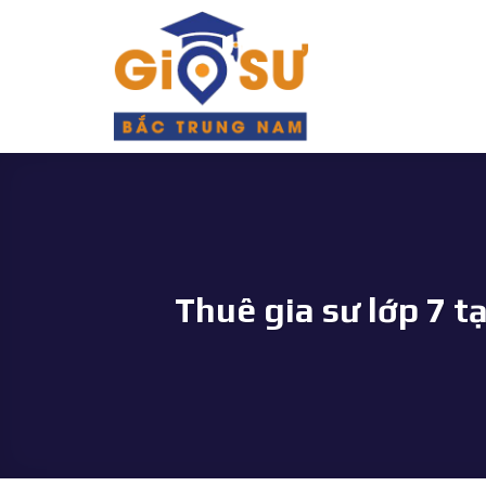
Bỏ
qua
nội
dung
Thuê gia sư lớp 7 t