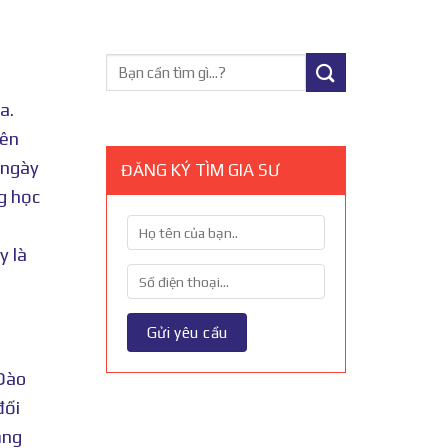
a.
yên
 ngày
ĐĂNG KÝ TÌM GIA SƯ
g học
y là
 Đào
đối
ảng