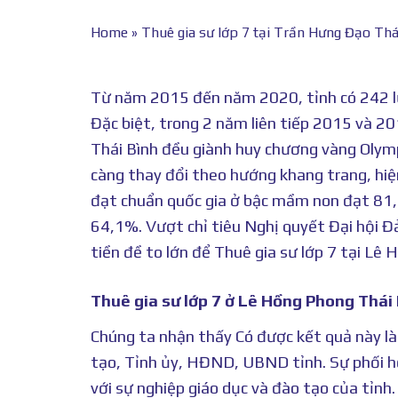
Home
»
Thuê gia sư lớp 7 tại Trần Hưng Đạo Thá
Từ năm 2015 đến năm 2020, tỉnh có 242 lượt
Đặc biệt, trong 2 năm liên tiếp 2015 và 
Thái Bình đều giành huy chương vàng Olymp
càng thay đổi theo hướng khang trang, hiện
đạt chuẩn quốc gia ở bậc mầm non đạt 8
64,1%. Vượt chỉ tiêu Nghị quyết Đại hội Đả
tiền đề to lớn để Thuê gia sư lớp 7 tại Lê
Thuê gia sư lớp 7 ở Lê Hồng Phong Thái 
Chúng ta nhận thấy Có được kết quả này là
tạo, Tỉnh ủy, HĐND, UBND tỉnh. Sự phối hợ
với sự nghiệp giáo dục và đào tạo của tỉn