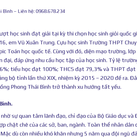
i Bình – Liên hệ: 0968.678.234
 học sinh đạt giải tại kỳ thi chọn học sinh giỏi quốc gi
2016, em Vũ Xuân Trung. Cựu học sinh Trường THPT Chu
ic Toán học quốc tế. Cùng với đó, diện mạo trường, lớp
 đại, đáp ứng nhu cầu học tập của học sinh. Tỷ lệ trườn
1,6%; tiểu học đạt 100%; THCS đạt 79,3% và THPT đạt
ng bộ tỉnh lần thứ XIX, nhiệm kỳ 2015 – 2020 đề ra. Đâ
 Hồng Phong Thái Bình trở thành xu hướng tất yếu.
Bình.
 nhờ sự quan tâm lãnh đạo, chỉ đạo của Bộ Giáo dục và
p chặt chẽ của các sở, ban, ngành. Toàn thể nhân dân 
h. Mặc dù còn nhiều khó khăn nhưng 5 năm qua đội ngũ đ