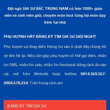
Đội ngũ GIA SƯ BẮC TRUNG NAM có hơn 1000+ giáo
viên và sinh viên giỏi, chuyên môn hoá từng bộ môn dạy
kèm tại nhà
PHỤ HUYNH HÃY ĐĂNG KÝ TÌM GIA SƯ GIỎI NGAY!
Phụ huynh vui lòng điền thông tin vào ô dưới đây chúng tôi
sẽ liên hệ lại. Nếu cần gấp phụ huynh có thể gọi điện, nhắn
tin SMS, nhắn tin zalo, nhắn tin facebook bằng cách ấn vào
các nút trên Website hoặc hotline
0814.369.567-
0968.678.234
. Trân trọng cảm ơn!
ĐĂNG KÝ TÌM GIA SƯ