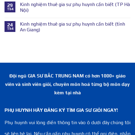
Kinh nghiệm thuê gia sư phụ huynh cần biết (TP Hà
29
Th4
Nội)
Kinh nghiệm thuê gia sư phụ huynh cần biết (tỉnh
24
Th4
An Giang)
Đội ngũ GIA SƯ BẮC TRUNG NAM có hơn 1000+ giáo
viên và sinh viên giỏi, chuyên môn hoá từng bộ môn dạy
kèm tại nhà
PHỤ HUYNH HÃY ĐĂNG KÝ TÌM GIA SƯ GIỎI NGAY!
Phụ huynh vui lòng điền thông tin vào ô dưới đây chúng tôi
sẽ liên hệ lại. Nếu cần gấp phụ huynh có thể gọi điện, nhắn