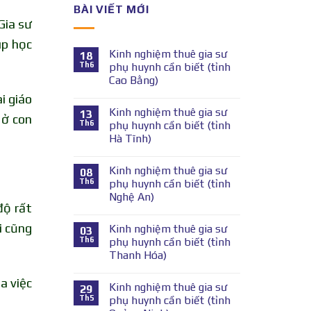
BÀI VIẾT MỚI
Gia sư
úp học
Kinh nghiệm thuê gia sư
18
Th6
phụ huynh cần biết (tỉnh
Cao Bằng)
i giáo
Kinh nghiệm thuê gia sư
13
 ở con
Th6
phụ huynh cần biết (tỉnh
Hà Tĩnh)
Kinh nghiệm thuê gia sư
08
Th6
phụ huynh cần biết (tỉnh
Nghệ An)
độ rất
i cũng
Kinh nghiệm thuê gia sư
03
Th6
phụ huynh cần biết (tỉnh
Thanh Hóa)
a việc
Kinh nghiệm thuê gia sư
29
Th5
phụ huynh cần biết (tỉnh