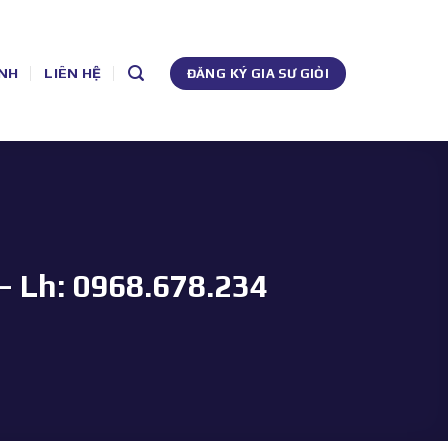
NH
LIÊN HỆ
ĐĂNG KÝ GIA SƯ GIỎI
– Lh: 0968.678.234