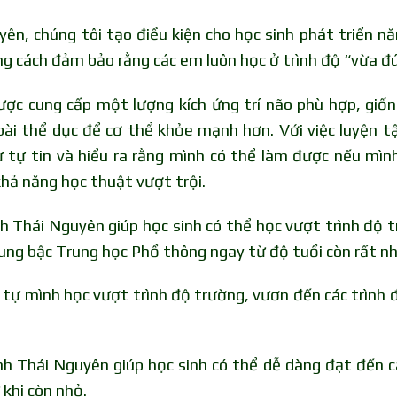
ên, chúng tôi tạo điều kiện cho học sinh phát triển nă
ng cách đảm bảo rằng các em luôn học ở trình độ “vừa đ
được cung cấp một lượng kích ứng trí não phù hợp, giố
bài thể dục để cơ thể khỏe mạnh hơn. Với việc luyện tậ
sự tự tin và hiểu ra rằng mình có thể làm được nếu mì
khả năng học thuật vượt trội.
h Thái Nguyên giúp học sinh có thể học vượt trình độ 
dung bậc Trung học Phổ thông ngay từ độ tuổi còn rất nh
 tự mình học vượt trình độ trường, vươn đến các trình 
h Thái Nguyên giúp học sinh có thể dễ dàng đạt đến c
khi còn nhỏ.