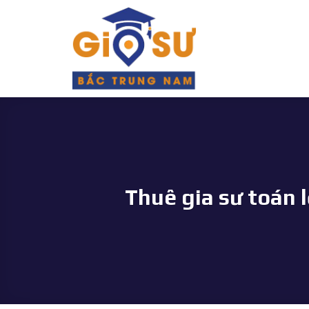
Bỏ
qua
nội
dung
Thuê gia sư toán 