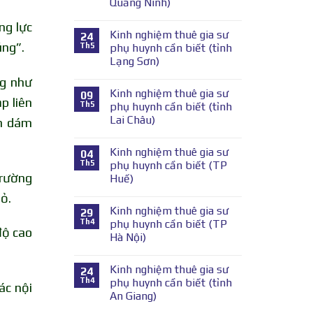
Quảng Ninh)
ng lực
Kinh nghiệm thuê gia sư
24
úng”.
Th5
phụ huynh cần biết (tỉnh
Lạng Sơn)
ng như
Kinh nghiệm thuê gia sư
09
p liên
Th5
phụ huynh cần biết (tỉnh
Lai Châu)
nh dám
Kinh nghiệm thuê gia sư
04
Th5
phụ huynh cần biết (TP
trường
Huế)
ỏ.
Kinh nghiệm thuê gia sư
29
Th4
phụ huynh cần biết (TP
độ cao
Hà Nội)
Kinh nghiệm thuê gia sư
24
Th4
phụ huynh cần biết (tỉnh
ác nội
An Giang)