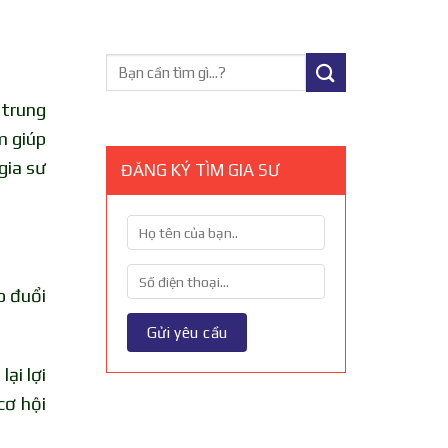
 trung
m giúp
gia sư
ĐĂNG KÝ TÌM GIA SƯ
o đuổi
ại lợi
cơ hội