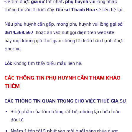
Để tìm được
gia sư
tốt nhất,
phụ huynh
vui lòng nhập
thông tin vào ô dưới đây.
Gia sư Thanh Hóa
sẽ liên hệ lại.
Nếu phụ huynh cần gấp, mong phụ huynh vui lòng
gọi
số:
0814.369.567
hoặc ấn vào nút gọi điện trên website
này mọi khung giờ thời gian chúng tôi luôn hân hạnh được
phục vụ.
Lỗi:
Không tìm thấy biểu mẫu liên hệ.
CÁC THÔNG TIN PHỤ HUYNH CẦN THAM KHẢO
THÊM
CÁC THÔNG TIN QUAN TRỌNG CHO VIỆC THUÊ GIA SƯ
3 bộ phận của tôm tưởng rất bổ, nhưng lại chứa toàn
độc tố
Ngậm 1 tép tỏi 5 phút vào mỗi buổi sáng chữa được