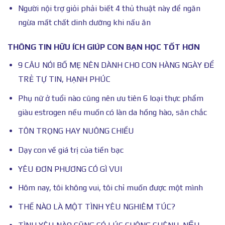
Người nội trợ giỏi phải biết 4 thủ thuật này để ngăn
ngừa mất chất dinh dưỡng khi nấu ăn
THÔNG TIN HỮU ÍCH GIÚP CON BẠN HỌC TỐT HƠN
9 CÂU NÓI BỐ MẸ NÊN DÀNH CHO CON HÀNG NGÀY ĐỂ
TRẺ TỰ TIN, HẠNH PHÚC
Phụ nữ ở tuổi nào cũng nên ưu tiên 6 loại thực phẩm
giàu estrogen nếu muốn có làn da hồng hào, săn chắc
TÔN TRỌNG HAY NUÔNG CHIỀU
Dạy con về giá trị của tiền bạc
YÊU ĐƠN PHƯƠNG CÓ GÌ VUI
Hôm nay, tôi không vui, tôi chỉ muốn được một mình
THẾ NÀO LÀ MỘT TÌNH YÊU NGHIÊM TÚC?