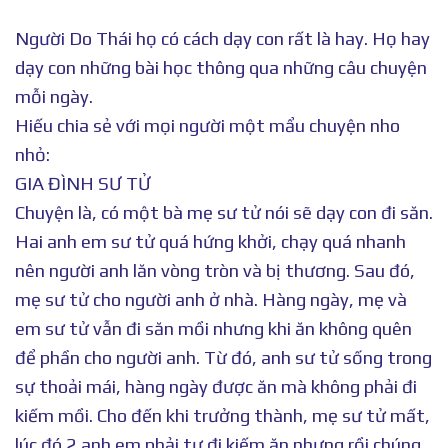
Người Do Thái họ có cách dạy con rất là hay. Họ hay
dạy con những bài học thông qua những câu chuyện
mỗi ngày.
Hiếu chia sẻ với mọi người một mẩu chuyện nho
nhỏ:
GIA ĐÌNH SƯ TỬ
Chuyện là, có một bà mẹ sư tử nói sẽ dạy con đi săn.
Hai anh em sư tử quá hứng khởi, chạy quá nhanh
nên người anh lăn vòng tròn và bị thương. Sau đó,
mẹ sư tử cho người anh ở nhà. Hàng ngày, mẹ và
em sư tử vẫn đi săn mồi nhưng khi ăn không quên
để phần cho người anh. Từ đó, anh sư tử sống trong
sự thoải mái, hàng ngày được ăn mà không phải đi
kiếm mồi. Cho đến khi trưởng thành, mẹ sư tử mất,
lúc đó 2 anh em phải tự đi kiếm ăn nhưng rồi chúng