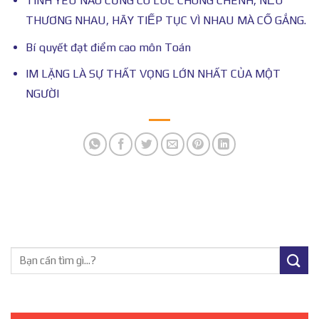
TÌNH YÊU NÀO CŨNG CÓ LÚC CHÔNG CHÊNH, NẾU
THƯƠNG NHAU, HÃY TIẾP TỤC VÌ NHAU MÀ CỐ GẮNG.
Bí quyết đạt điểm cao môn Toán
IM LẶNG LÀ SỰ THẤT VỌNG LỚN NHẤT CỦA MỘT
NGƯỜI