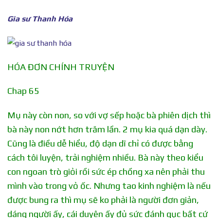
Gia sư Thanh Hóa
HÓA ĐƠN CHÍNH TRUYỆN
Chap 65
Mụ này còn non, so với vợ sếp hoặc bà phiên dịch thì
bà này non nớt hơn trăm lần. 2 mụ kia quá dạn dày.
Cũng là điều dễ hiểu, độ dạn dĩ chỉ có được bằng
cách tôi luyện, trải nghiệm nhiều. Bà này theo kiểu
con ngoan trò giỏi rồi sức ép chồng xa nên phải thu
mình vào trong vỏ ốc. Nhưng tao kinh nghiệm là nếu
được bung ra thì mụ sẽ ko phải là người đơn giản,
dáng người ấy, cái duyên ấy đủ sức đánh gục bất cứ