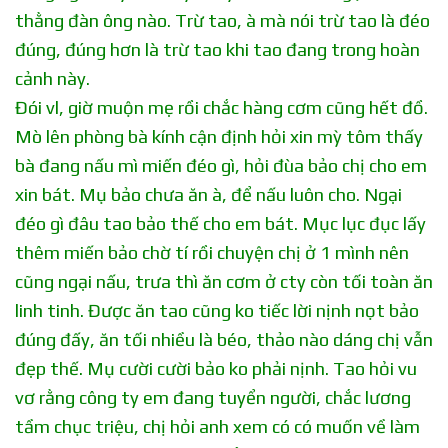
thằng đàn ông nào. Trừ tao, à mà nói trừ tao là đéo
đúng, đúng hơn là trừ tao khi tao đang trong hoàn
cảnh này.
Đói vl, giờ muộn mẹ rồi chắc hàng cơm cũng hết đồ.
Mò lên phòng bà kính cận định hỏi xin mỳ tôm thấy
bà đang nấu mì miến đéo gì, hỏi đùa bảo chị cho em
xin bát. Mụ bảo chưa ăn à, để nấu luôn cho. Ngại
đéo gì đâu tao bảo thế cho em bát. Mục lục đục lấy
thêm miến bảo chờ tí rồi chuyện chị ở 1 mình nên
cũng ngại nấu, trưa thì ăn cơm ở cty còn tối toàn ăn
linh tinh. Được ăn tao cũng ko tiếc lời nịnh nọt bảo
đúng đấy, ăn tối nhiều là béo, thảo nào dáng chị vẫn
đẹp thế. Mụ cười cười bảo ko phải nịnh. Tao hỏi vu
vơ rằng công ty em đang tuyển người, chắc lương
tầm chục triệu, chị hỏi anh xem có có muốn về làm