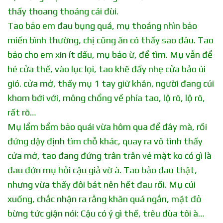
thấy thoang thoáng cái đùi.
Tao bảo em đau bụng quá, mụ thoáng nhìn bảo
miến bình thường, chị cũng ăn có thấy sao đâu. Tao
bảo cho em xin ít dầu, mụ bảo ừ, để tìm. Mụ vẫn để
hé cửa thế, vào lục lọi, tao khẽ đẩy nhẹ cửa bảo úi
gió. cửa mở, thấy mụ 1 tay giữ khăn, người đang cúi
khom bới với, mông chổng về phía tao, lộ rõ, lộ rõ,
rất rõ…
Mụ lẩm bẩm bảo quái vừa hôm qua để đây mà, rồi
đứng dậy định tìm chỗ khác, quay ra vô tình thấy
cửa mở, tao đang đứng trân trân vẻ mặt ko có gì là
đau đớn mụ hỏi cậu giả vờ à. Tao bảo đau thật,
nhưng vừa thấy đôi bát nên hết đau rồi. Mụ cúi
xuống, chắc nhận ra rằng khăn quá ngắn, mặt đỏ
bừng tức giận nói: Cậu có ý gì thế, trêu đùa tôi à…