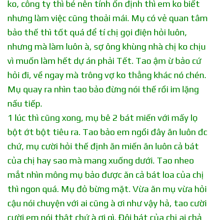
ko, công ty thì bé nên tính ổn định thì em ko biết
nhưng làm việc cũng thoải mái. Mụ có vẻ quan tâm
bảo thế thì tốt quá để tí chị gọi điện hỏi luôn,
nhưng mà làm luôn à, sợ ông khùng nhà chị ko chịu
vì muốn làm hết dự án phải Tết. Tao ậm ừ bảo cứ
hỏi đi, về ngay mà trông vợ ko thằng khác nó chén.
Mụ quay ra nhìn tao bảo đừng nói thế rồi im lặng
nấu tiếp.
1 lúc thì cũng xong, mụ bê 2 bát miến với mấy lọ
bột ớt bột tiêu ra. Tao bảo em ngồi đây ăn luôn đc
chứ, mụ cười hỏi thế định ăn miến ăn luôn cả bát
của chị hay sao mà mang xuống dưới. Tao nheo
mắt nhìn mông mụ bảo được ăn cả bát loa của chị
thì ngon quá. Mụ đỏ bừng mặt. Vừa ăn mụ vừa hỏi
cậu nói chuyện với ai cũng à ơi như vậy hả, tao cười
cười em nói thật chứ à ơi gì. Đôi bát của chị ai chả