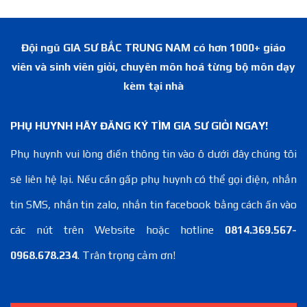
Đội ngũ GIA SƯ BẮC TRUNG NAM có hơn 1000+ giáo
viên và sinh viên giỏi, chuyên môn hoá từng bộ môn dạy
kèm tại nhà
PHỤ HUYNH HÃY ĐĂNG KÝ TÌM GIA SƯ GIỎI NGAY!
Phụ huynh vui lòng điền thông tin vào ô dưới đây chúng tôi
sẽ liên hệ lại. Nếu cần gấp phụ huynh có thể gọi điện, nhắn
tin SMS, nhắn tin zalo, nhắn tin facebook bằng cách ấn vào
các nút trên Website hoặc hotline
0814.369.567-
0968.678.234
. Trân trọng cảm ơn!