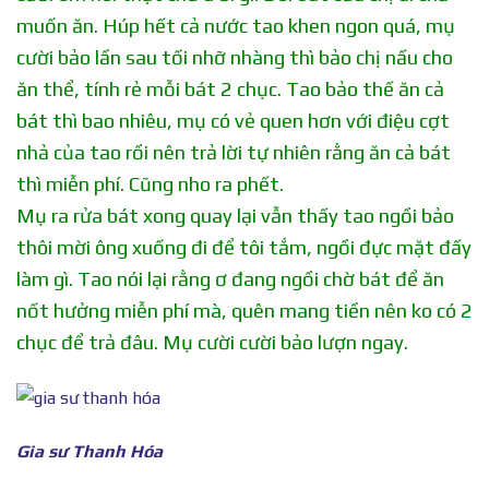
muốn ăn. Húp hết cả nước tao khen ngon quá, mụ
cười bảo lần sau tối nhỡ nhàng thì bảo chị nấu cho
ăn thể, tính rẻ mỗi bát 2 chục. Tao bảo thế ăn cả
bát thì bao nhiêu, mụ có vẻ quen hơn với điệu cợt
nhả của tao rồi nên trả lời tự nhiên rằng ăn cả bát
thì miễn phí. Cũng nho ra phết.
Mụ ra rửa bát xong quay lại vẫn thấy tao ngồi bảo
thôi mời ông xuống đi để tôi tắm, ngồi đực mặt đấy
làm gì. Tao nói lại rằng ơ đang ngồi chờ bát để ăn
nốt hưởng miễn phí mà, quên mang tiền nên ko có 2
chục để trả đâu. Mụ cười cười bảo lượn ngay.
Gia sư Thanh Hóa