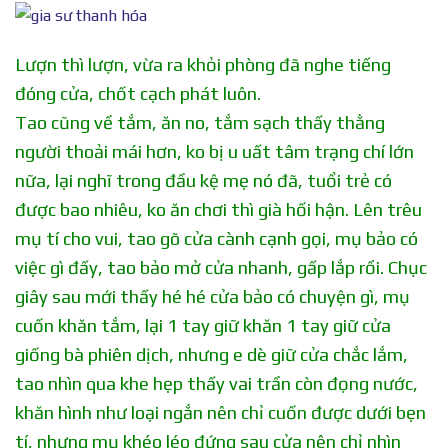
Lượn thì lượn, vừa ra khỏi phòng đã nghe tiếng
đóng cửa, chốt cạch phát luôn.
Tao cũng về tắm, ăn no, tắm sạch thấy thằng
người thoải mái hơn, ko bị u uất tâm trạng chí lớn
nữa, lại nghĩ trong đầu kệ mẹ nó đã, tuổi trẻ có
được bao nhiêu, ko ăn chơi thì già hối hận. Lên trêu
mụ tí cho vui, tao gõ cửa cành cạnh gọi, mụ bảo có
việc gì đấy, tao bảo mở cửa nhanh, gấp lắp rồi. Chục
giây sau mới thấy hé hé cửa bảo có chuyện gì, mụ
cuốn khăn tắm, lại 1 tay giữ khăn 1 tay giữ cửa
giống bà phiên dịch, nhưng e dè giữ cửa chắc lắm,
tao nhìn qua khe hẹp thấy vai trần còn đọng nước,
khăn hình như loại ngắn nên chỉ cuốn được dưới bẹn
tí, nhưng mụ khéo léo đứng sau cửa nên chỉ nhìn