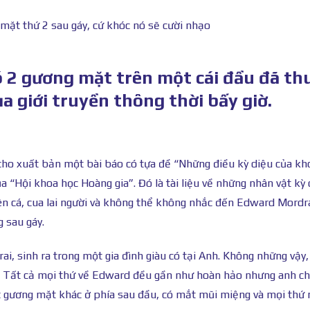
 mặt thứ 2 sau gáy, cứ khóc nó sẽ cười nhạo
 2 gương mặt trên một cái đầu đã th
a giới truyền thông thời bấy giờ.
ho xuất bản một bài báo có tựa đề “Những điều kỳ diệu của kh
ủa “Hội khoa học Hoàng gia”. Đó là tài liệu về những nhân vật kỳ
iên cá, cua lai người và không thể không nhắc đến Edward Mordr
 sau gáy.
i, sinh ra trong một gia đình giàu có tại Anh. Không những vậy,
có. Tất cả mọi thứ về Edward đều gần như hoàn hảo nhưng anh ch
t gương mặt khác ở phía sau đầu, có mắt mũi miệng và mọi thứ