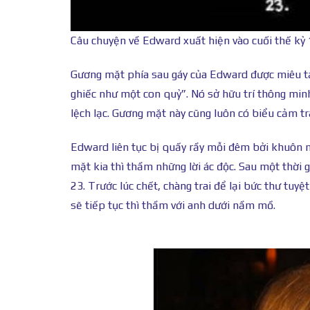
Câu chuyện về Edward xuất hiện vào cuối thế kỷ 
Gương mặt phía sau gáy của Edward được miêu t
ghiếc như một con quỷ”. Nó sở hữu trí thông min
lệch lạc. Gương mặt này cũng luôn có biểu cảm tr
Edward liên tục bị quấy rầy mỗi đêm bởi khuôn 
mặt kia thì thầm những lời ác độc. Sau một thời 
23. Trước lúc chết, chàng trai để lại bức thư tuy
sẽ tiếp tục thì thầm với anh dưới nầm mồ.