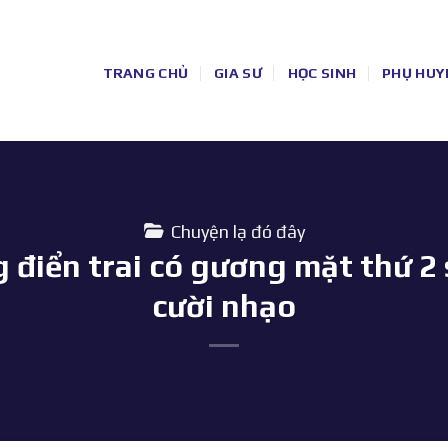
TRANG CHỦ
GIA SƯ
HỌC SINH
PHỤ HUY
Chuyện lạ đó đây
 điển trai có gương mặt thứ 2 
cười nhạo