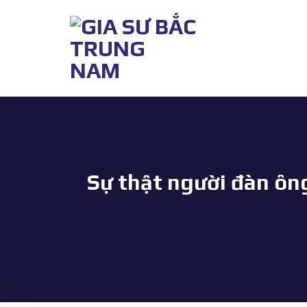
Bỏ
qua
nội
dung
Sự thật người đàn ông