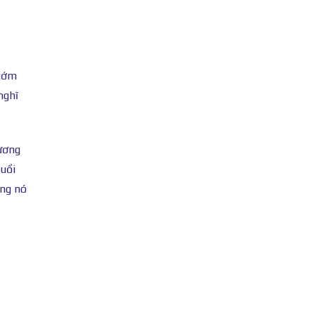
 gớm
nghĩ
ương
tuổi
ằng nó