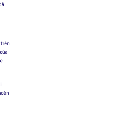
đã
 trên
 của
về
i
hoàn