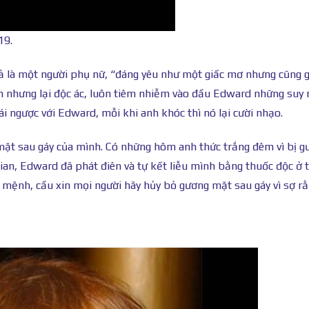
19.
ả là một người phụ nữ, “đáng yêu như một giấc mơ nhưng cũng
h nhưng lại độc ác, luôn tiêm nhiễm vào đầu Edward những suy 
ái ngược với Edward, mỗi khi anh khóc thì nó lại cười nhạo.
mặt sau gáy của mình. Có những hôm anh thức trắng đêm vì bị g
gian, Edward đã phát điên và tự kết liễu mình bằng thuốc độc ở 
ệt mệnh, cầu xin mọi người hãy hủy bỏ gương mặt sau gáy vì sợ r