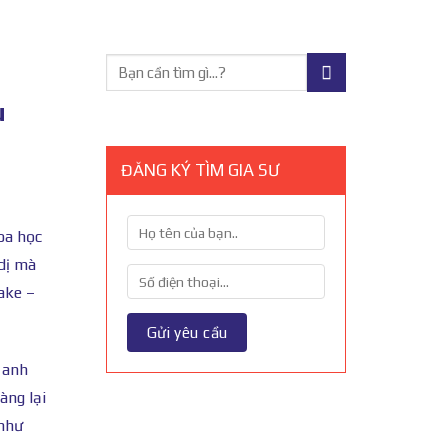
u
ĐĂNG KÝ TÌM GIA SƯ
oa học
 dị mà
ake –
 anh
àng lại
 như