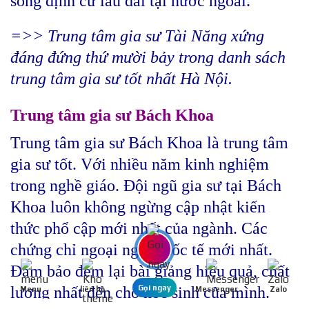
sống định cư lâu dài tại nước ngoài.
=>> Trung tâm gia sư Tài Năng xứng
đáng đứng thứ mười bảy trong danh sách
trung tâm gia sư tốt nhất Hà Nội.
Trung tâm gia sư Bách Khoa
Trung tâm gia sư Bách Khoa là trung tâm
gia sư tốt. Với nhiều năm kinh nghiệm
trong nghề giáo. Đội ngũ gia sư tại Bách
Khoa luôn không ngừng cập nhật kiến
thức phổ cập mới nhất của ngành. Các
chứng chỉ ngoại ngữ Quốc tế mới nhất.
Đảm bảo đem lại bài giảng hiệu quả, chất
lượng nhất đến cho học sinh của mình.
Gọi ngay
Menu
liên hệ
Messenger
Zalo