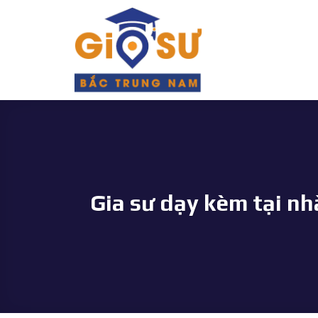
Bỏ
qua
nội
dung
Gia sư dạy kèm tại n