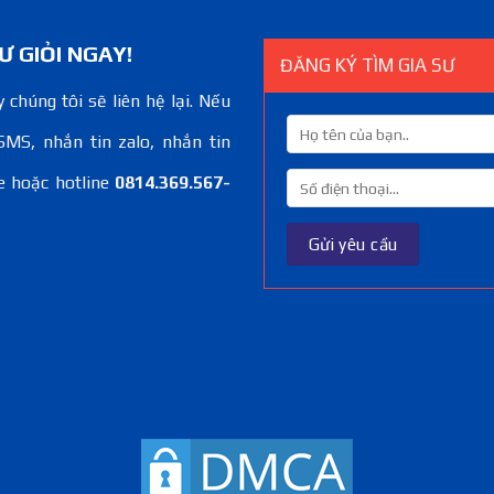
Ư GIỎI NGAY!
ĐĂNG KÝ TÌM GIA SƯ
 chúng tôi sẽ liên hệ lại. Nếu
SMS, nhắn tin zalo, nhắn tin
e hoặc hotline
0814.369.567-