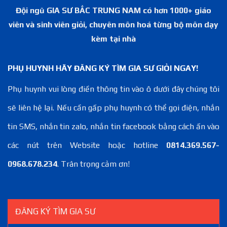
Đội ngũ GIA SƯ BẮC TRUNG NAM có hơn 1000+ giáo
viên và sinh viên giỏi, chuyên môn hoá từng bộ môn dạy
kèm tại nhà
PHỤ HUYNH HÃY ĐĂNG KÝ TÌM GIA SƯ GIỎI NGAY!
Phụ huynh vui lòng điền thông tin vào ô dưới đây chúng tôi
sẽ liên hệ lại. Nếu cần gấp phụ huynh có thể gọi điện, nhắn
tin SMS, nhắn tin zalo, nhắn tin facebook bằng cách ấn vào
các nút trên Website hoặc hotline
0814.369.567-
0968.678.234
. Trân trọng cảm ơn!
ĐĂNG KÝ TÌM GIA SƯ