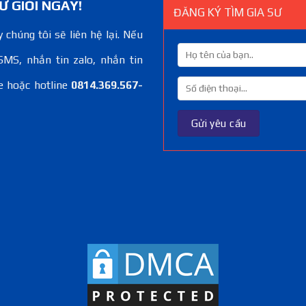
Ư GIỎI NGAY!
ĐĂNG KÝ TÌM GIA SƯ
 chúng tôi sẽ liên hệ lại. Nếu
SMS, nhắn tin zalo, nhắn tin
e hoặc hotline
0814.369.567-