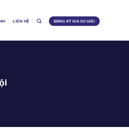
NH
LIÊN HỆ
ĐĂNG KÝ GIA SƯ GIỎI
ội