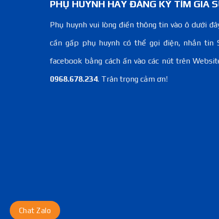
PHỤ HUYNH HÃY ĐĂNG KÝ TÌM GIA S
Phụ huynh vui lòng điền thông tin vào ô dưới đây
cần gấp phụ huynh có thể gọi điện, nhắn tin 
facebook bằng cách ấn vào các nút trên Websit
0968.678.234
. Trân trọng cảm ơn!
Chat Zalo