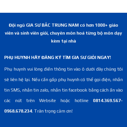
Đội ngũ GIA SƯ BẮC TRUNG NAM có hơn 1000+ giáo
viên và sinh viên giỏi, chuyên môn hoá từng bộ môn dạy
kèm tại nhà
PHỤ HUYNH HÃY ĐĂNG KÝ TÌM GIA SƯ GIỎI NGAY!
Phụ huynh vui lòng điền thông tin vào ô dưới đây chúng tôi
sẽ liên hệ lại. Nếu cần gấp phụ huynh có thể gọi điện, nhắn
tin SMS, nhắn tin zalo, nhắn tin facebook bằng cách ấn vào
các nút trên Website hoặc hotline
0814.369.567-
0968.678.234
. Trân trọng cảm ơn!