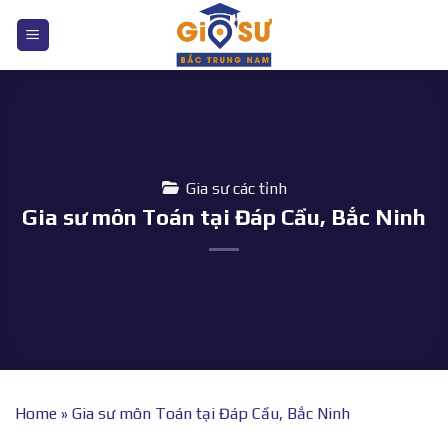
Bỏ
qua
nội
dung
Gia sư các tỉnh
Gia sư môn Toán tại Đáp Cầu, Bắc Ninh
Home
»
Gia sư môn Toán tại Đáp Cầu, Bắc Ninh