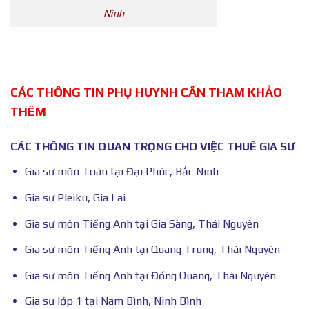
Ninh
CÁC THÔNG TIN PHỤ HUYNH CẦN THAM KHẢO
THÊM
CÁC THÔNG TIN QUAN TRỌNG CHO VIỆC THUÊ GIA SƯ
Gia sư môn Toán tại Đại Phúc, Bắc Ninh
Gia sư Pleiku, Gia Lai
Gia sư môn Tiếng Anh tại Gia Sàng, Thái Nguyên
Gia sư môn Tiếng Anh tại Quang Trung, Thái Nguyên
Gia sư môn Tiếng Anh tại Đồng Quang, Thái Nguyên
Gia sư lớp 1 tại Nam Bình, Ninh Bình