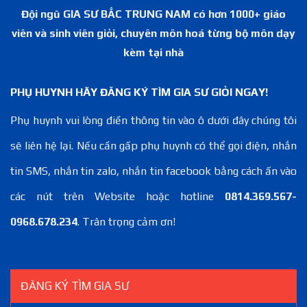
Đội ngũ GIA SƯ BẮC TRUNG NAM có hơn 1000+ giáo
viên và sinh viên giỏi, chuyên môn hoá từng bộ môn dạy
kèm tại nhà
PHỤ HUYNH HÃY ĐĂNG KÝ TÌM GIA SƯ GIỎI NGAY!
Phụ huynh vui lòng điền thông tin vào ô dưới đây chúng tôi
sẽ liên hệ lại. Nếu cần gấp phụ huynh có thể gọi điện, nhắn
tin SMS, nhắn tin zalo, nhắn tin facebook bằng cách ấn vào
các nút trên Website hoặc hotline
0814.369.567-
0968.678.234
. Trân trọng cảm ơn!
ĐĂNG KÝ TÌM GIA SƯ