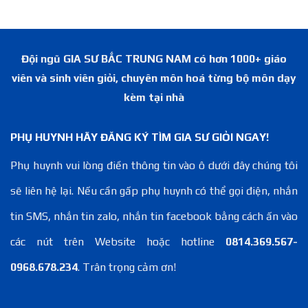
Đội ngũ GIA SƯ BẮC TRUNG NAM có hơn 1000+ giáo
viên và sinh viên giỏi, chuyên môn hoá từng bộ môn dạy
kèm tại nhà
PHỤ HUYNH HÃY ĐĂNG KÝ TÌM GIA SƯ GIỎI NGAY!
Phụ huynh vui lòng điền thông tin vào ô dưới đây chúng tôi
sẽ liên hệ lại. Nếu cần gấp phụ huynh có thể gọi điện, nhắn
tin SMS, nhắn tin zalo, nhắn tin facebook bằng cách ấn vào
các nút trên Website hoặc hotline
0814.369.567-
0968.678.234
. Trân trọng cảm ơn!