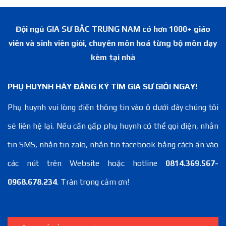
Đội ngũ GIA SƯ BẮC TRUNG NAM có hơn 1000+ giáo
viên và sinh viên giỏi, chuyên môn hoá từng bộ môn dạy
kèm tại nhà
PHỤ HUYNH HÃY ĐĂNG KÝ TÌM GIA SƯ GIỎI NGAY!
Phụ huynh vui lòng điền thông tin vào ô dưới đây chúng tôi
sẽ liên hệ lại. Nếu cần gấp phụ huynh có thể gọi điện, nhắn
tin SMS, nhắn tin zalo, nhắn tin facebook bằng cách ấn vào
các nút trên Website hoặc hotline
0814.369.567-
0968.678.234
. Trân trọng cảm ơn!