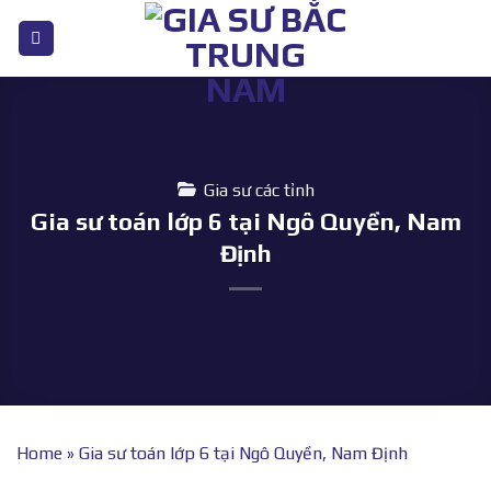
Bỏ
qua
nội
dung
Gia sư các tỉnh
Gia sư toán lớp 6 tại Ngô Quyền, Nam
Định
Home
»
Gia sư toán lớp 6 tại Ngô Quyền, Nam Định