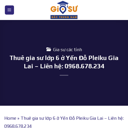
Bỏ
qua
nội
dung
Gia sư các tỉnh
Thuê gia sư lớp 6 ở Yến Đỗ Pleiku Gia
Lai – Liên hệ: 0968.678.234
Home
»
Thuê gia sư lớp 6 ở Yến Đỗ Pleiku Gia Lai – Liên hệ:
0968.678.234