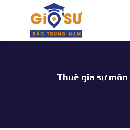
Bỏ
qua
nội
dung
Thuê gia sư môn 