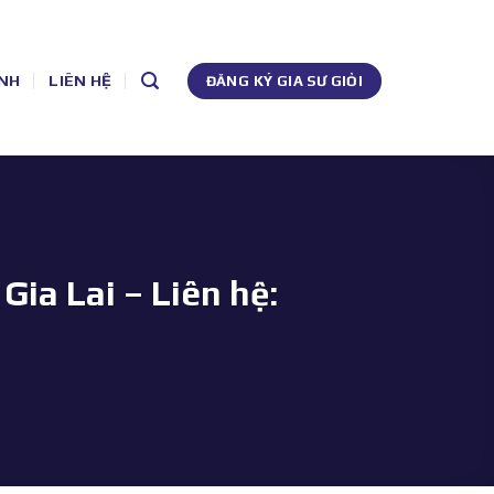
NH
LIÊN HỆ
ĐĂNG KÝ GIA SƯ GIỎI
ia Lai – Liên hệ: