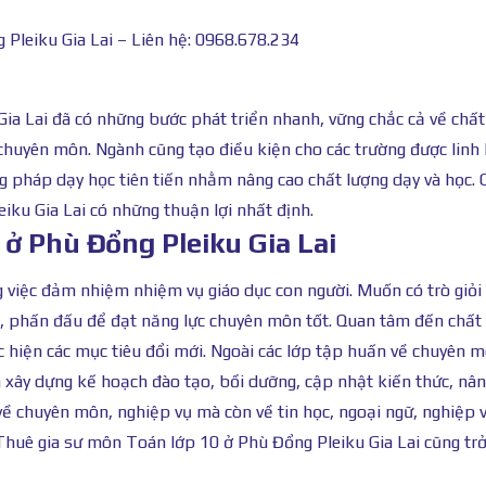
Pleiku Gia Lai – Liên hệ: 0968.678.234
ia Lai đã có những bước phát triển nhanh, vững chắc cả về chất
chuyên môn. Ngành cũng tạo điều kiện cho các trường được linh
g pháp dạy học tiên tiến nhằm nâng cao chất lượng dạy và học. 
iku Gia Lai có những thuận lợi nhất định.
 ở Phù Đổng Pleiku Gia Lai
g việc đảm nhiệm nhiệm vụ giáo dục con người. Muốn có trò giỏi
g, phấn đấu để đạt năng lực chuyên môn tốt. Quan tâm đến chất
ực hiện các mục tiêu đổi mới. Ngoài các lớp tập huấn về chuyên m
xây dựng kế hoạch đào tạo, bồi dưỡng, cập nhật kiến thức, nân
 về chuyên môn, nghiệp vụ mà còn về tin học, ngoại ngữ, nghiệp 
. Thuê gia sư môn Toán lớp 10 ở Phù Đổng Pleiku Gia Lai cũng tr