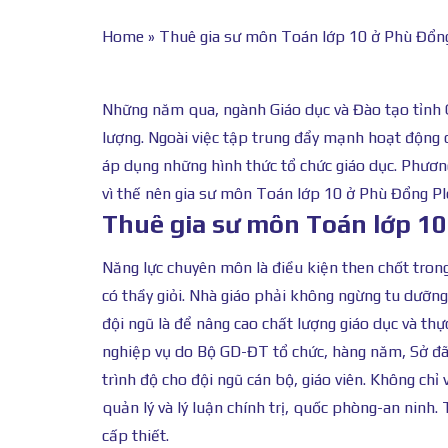
Home
»
Thuê gia sư môn Toán lớp 10 ở Phù Đổng 
Những năm qua, ngành Giáo dục và Đào tạo tỉnh G
lượng. Ngoài việc tập trung đẩy mạnh hoạt động 
áp dụng những hình thức tổ chức giáo dục. Phươn
vì thế nên gia sư môn Toán lớp 10 ở Phù Đổng Ple
Thuê gia sư môn Toán lớp 10
Năng lực chuyên môn là điều kiện then chốt tron
có thầy giỏi. Nhà giáo phải không ngừng tu dưỡn
đội ngũ là để nâng cao chất lượng giáo dục và th
nghiệp vụ do Bộ GD-ĐT tổ chức, hàng năm, Sở đã 
trình độ cho đội ngũ cán bộ, giáo viên. Không chỉ
quản lý và lý luận chính trị, quốc phòng-an ninh
cấp thiết.