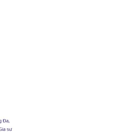
g Đa,
Gia sư