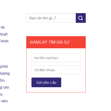
 và
 hoạt
Chính
ĐĂNG KÝ TÌM GIA SƯ
 phải
 lượng
ôn,
g cao
vụ
ở nên