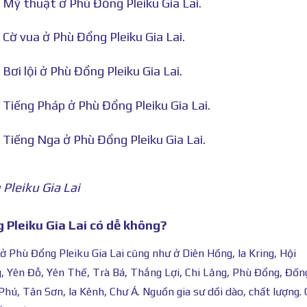
 Mỹ thuật ở Phù Đổng Pleiku Gia Lai.
Cờ vua ở Phù Đổng Pleiku Gia Lai.
Bơi lội ở Phù Đổng Pleiku Gia Lai.
 Tiếng Pháp ở Phù Đổng Pleiku Gia Lai.
 Tiếng Nga ở Phù Đổng Pleiku Gia Lai.
Pleiku Gia Lai
 Pleiku Gia Lai có dễ không?
 Phù Đổng Pleiku Gia Lai cũng như ở Diên Hồng, Ia Kring, Hội
 Yên Đỗ, Yên Thế, Trà Bá, Thắng Lợi, Chi Lăng, Phù Đổng, Đốn
hú, Tân Sơn, Ia Kênh, Chư Á. Nguồn gia sư dồi dào, chất lượng. 