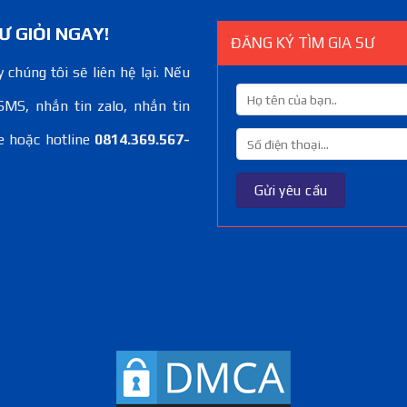
Ư GIỎI NGAY!
ĐĂNG KÝ TÌM GIA SƯ
 chúng tôi sẽ liên hệ lại. Nếu
SMS, nhắn tin zalo, nhắn tin
e hoặc hotline
0814.369.567-