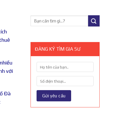
ích
 thuê
ĐĂNG KÝ TÌM GIA SƯ
 nhiều
nh với
hố Đà
: