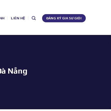
NH
LIÊN HỆ
ĐĂNG KÝ GIA SƯ GIỎI
 Đà Nẵng