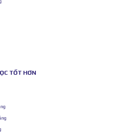
g
HỌC TỐT HƠN
ẵng
ẵng
g