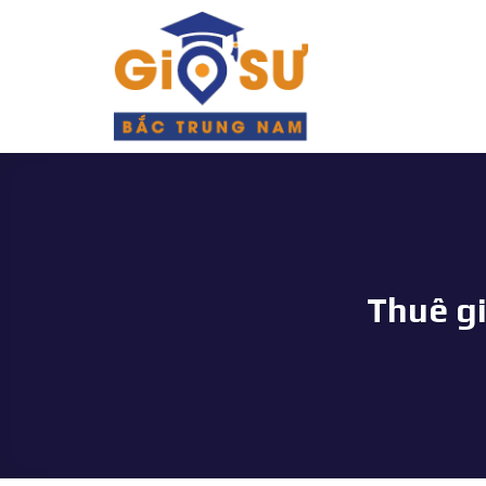
Bỏ
qua
nội
dung
Thuê gi