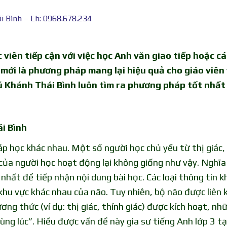
ái Bình – Lh: 0968.678.234
viên tiếp cận với việc học Anh văn giao tiếp hoặc cá
mới là phương pháp mang lại hiệu quả cho giáo viên
hú Khánh Thái Bình luôn tìm ra phương pháp tốt nhất
ái Bình
 học khác nhau. Một số người học chủ yếu từ thị giác,
 của người học hoạt động lại không giống như vậy. Nghĩa 
nhất để tiếp nhận nội dung bài học. Các loại thông tin k
 khu vực khác nhau của não. Tuy nhiên, bộ não được liên 
ng thức (ví dụ: thị giác, thính giác) được kích hoạt, nh
ng lúc”. Hiểu được vấn đề này gia sư tiếng Anh lớp 3 tạ