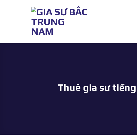
Bỏ
qua
nội
dung
Thuê gia sư tiếng