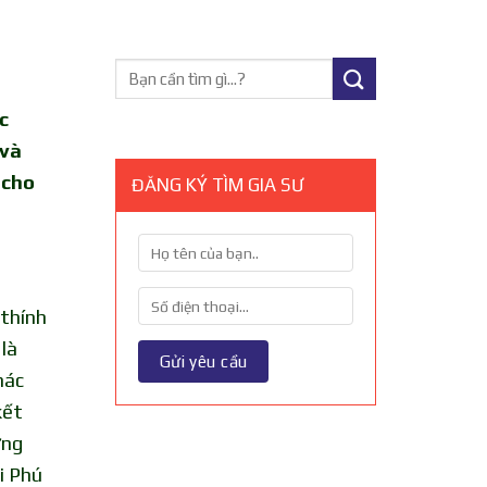
c
 và
 cho
ĐĂNG KÝ TÌM GIA SƯ
 thính
là
hác
kết
ững
i Phú