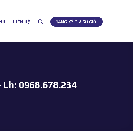
NH
LIÊN HỆ
ĐĂNG KÝ GIA SƯ GIỎI
– Lh: 0968.678.234