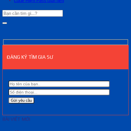
Code Hiện Pass Giải nén
ĐĂNG KÝ TÌM GIA SƯ
BÀI VIẾT MỚI