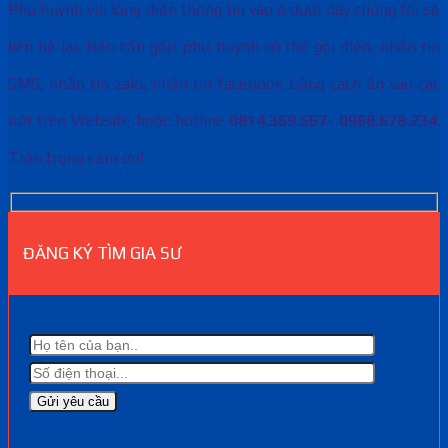
Phụ huynh vui lòng điền thông tin vào ô dưới đây chúng tôi sẽ
liên hệ lại. Nếu cần gấp phụ huynh có thể gọi điện, nhắn tin
SMS, nhắn tin zalo, nhắn tin facebook bằng cách ấn vào các
nút trên Website hoặc hotline
0814.369.567- 0968.678.234
.
Trân trọng cảm ơn!
ĐĂNG KÝ TÌM GIA SƯ