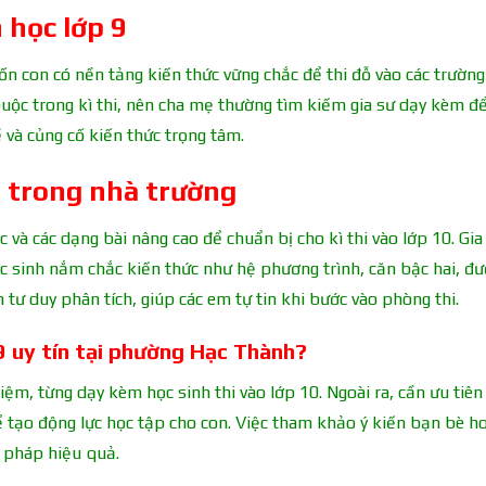
 học lớp 9
con có nền tảng kiến thức vững chắc để thi đỗ vào các trườ
uộc trong kì thi, nên cha mẹ thường tìm kiếm gia sư dạy kèm đ
 và củng cố kiến thức trọng tâm.
9 trong nhà trường
và các dạng bài nâng cao để chuẩn bị cho kì thi vào lớp 10. Gia
c sinh nắm chắc kiến thức như hệ phương trình, căn bậc hai, đ
n tư duy phân tích, giúp các em tự tin khi bước vào phòng thi.
9 uy tín tại phường Hạc Thành?
ệm, từng dạy kèm học sinh thi vào lớp 10. Ngoài ra, cần ưu tiên 
tạo động lực học tập cho con. Việc tham khảo ý kiến bạn bè ho
i pháp hiệu quả.