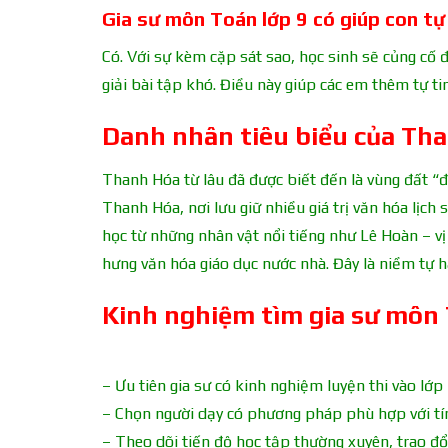
Gia sư môn Toán lớp 9 có giúp con tự
Có. Với sự kèm cặp sát sao, học sinh sẽ củng cố 
giải bài tập khó. Điều này giúp các em thêm tự ti
Danh nhân tiêu biểu của Th
Thanh Hóa từ lâu đã được biết đến là vùng đất “
Thanh Hóa, nơi lưu giữ nhiều giá trị văn hóa lịch
học từ những nhân vật nổi tiếng như Lê Hoàn – v
hưng văn hóa giáo dục nước nhà. Đây là niềm tự h
Kinh nghiệm tìm gia sư môn 
– Ưu tiên gia sư có kinh nghiệm luyện thi vào lớp 
– Chọn người dạy có phương pháp phù hợp với tín
– Theo dõi tiến độ học tập thường xuyên, trao đổi