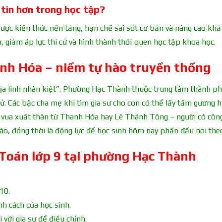
 tin hơn trong học tập?
được kiến thức nền tảng, hạn chế sai sót cơ bản và nâng cao kh
n, giảm áp lực thi cử và hình thành thói quen học tập khoa học.
anh Hóa – niềm tự hào truyền thống
địa linh nhân kiệt”. Phường Hạc Thành thuộc trung tâm thành p
 sử. Các bậc cha mẹ khi tìm gia sư cho con có thể lấy tấm gương 
ị vua xuất thân từ Thanh Hóa hay Lê Thánh Tông – người có côn
ào, đồng thời là động lực để học sinh hôm nay phấn đấu noi the
Toán lớp 9 tại phường Hạc Thành
10.
h cách của học sinh.
 với gia sư để điều chỉnh.