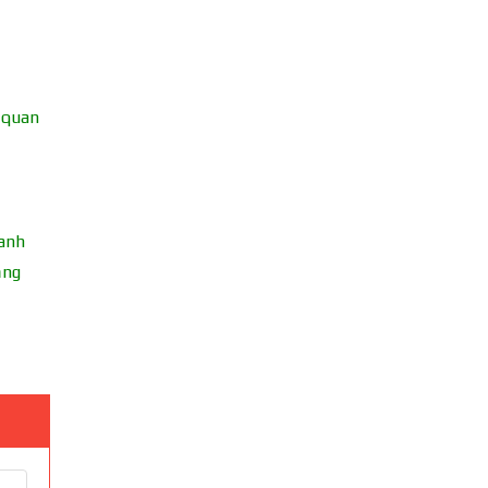
ử quan
hanh
ăng