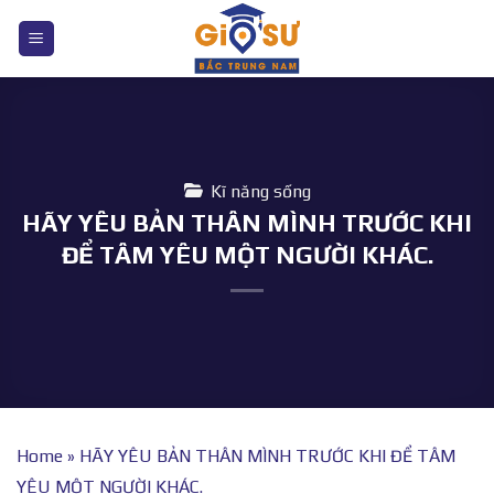
Bỏ
qua
nội
dung
Kĩ năng sống
HÃY YÊU BẢN THÂN MÌNH TRƯỚC KHI
ĐỂ TÂM YÊU MỘT NGƯỜI KHÁC.
Home
»
HÃY YÊU BẢN THÂN MÌNH TRƯỚC KHI ĐỂ TÂM
YÊU MỘT NGƯỜI KHÁC.