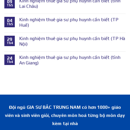
Kinh nghiệm thuê gia sư phụ huynh cần biết (tỉnh
09
Th5
Lai Châu)
Kinh nghiệm thuê gia sư phụ huynh cần biết (TP
04
Th5
Huế)
Kinh nghiệm thuê gia sư phụ huynh cần biết (TP Hà
29
Th4
Nội)
Kinh nghiệm thuê gia sư phụ huynh cần biết (tỉnh
24
Th4
An Giang)
Đội ngũ GIA SƯ BẮC TRUNG NAM có hơn 1000+ giáo
viên và sinh viên giỏi, chuyên môn hoá từng bộ môn dạy
kèm tại nhà