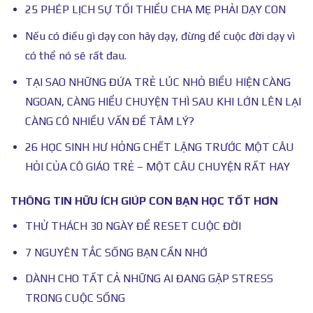
25 PHÉP LỊCH SỰ TỐI THIỂU CHA MẸ PHẢI DẠY CON
Nếu có điều gì dạy con hãy dạy, đừng để cuộc đời dạy vì
có thể nó sẽ rất đau.
TẠI SAO NHỮNG ĐỨA TRẺ LÚC NHỎ BIỂU HIỆN CÀNG
NGOAN, CÀNG HIỂU CHUYỆN THÌ SAU KHI LỚN LÊN LẠI
CÀNG CÓ NHIỀU VẤN ĐỀ TÂM LÝ?
26 HỌC SINH HƯ HỎNG CHẾT LẶNG TRƯỚC MỘT CÂU
HỎI CỦA CÔ GIÁO TRẺ – MỘT CÂU CHUYỆN RẤT HAY
THÔNG TIN HỮU ÍCH GIÚP CON BẠN HỌC TỐT HƠN
THỬ THÁCH 30 NGÀY ĐỂ RESET CUỘC ĐỜI
7 NGUYÊN TẮC SỐNG BẠN CẦN NHỚ
DÀNH CHO TẤT CẢ NHỮNG AI ĐANG GẶP STRESS
TRONG CUỘC SỐNG