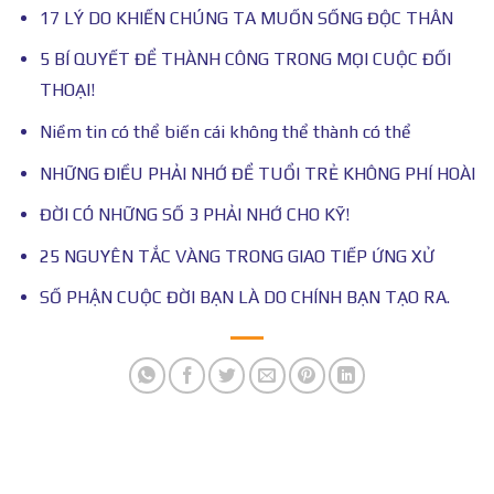
17 LÝ DO KHIẾN CHÚNG TA MUỐN SỐNG ĐỘC THÂN
5 BÍ QUYẾT ĐỂ THÀNH CÔNG TRONG MỌI CUỘC ĐỐI
THOẠI!
Niềm tin có thể biến cái không thể thành có thể
NHỮNG ĐIỀU PHẢI NHỚ ĐỂ TUỔI TRẺ KHÔNG PHÍ HOÀI
ĐỜI CÓ NHỮNG SỐ 3 PHẢI NHỚ CHO KỸ!
25 NGUYÊN TẮC VÀNG TRONG GIAO TIẾP ỨNG XỬ
SỐ PHẬN CUỘC ĐỜI BẠN LÀ DO CHÍNH BẠN TẠO RA.