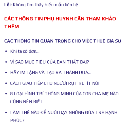
Lỗi:
Không tìm thấy biểu mẫu liên hệ.
CÁC THÔNG TIN PHỤ HUYNH CẦN THAM KHẢO
THÊM
CÁC THÔNG TIN QUAN TRỌNG CHO VIỆC THUÊ GIA SƯ
Khi ta cô đơn…
VÌ SAO MỤC TIÊU CỦA BẠN THẤT BẠI?
HÃY IM LẶNG VÀ TẠO RA THÀNH QUẢ…
CÁCH GIAO TIẾP CHO NGƯỜI RỤT RÈ, ÍT NÓI
8 LOẠI HÌNH TRÍ THÔNG MINH CỦA CON CHA MẸ NÀO
CŨNG NÊN BIẾT
LÀM THẾ NÀO ĐỂ NUÔI DẠY NHỮNG ĐỨA TRẺ HẠNH
PHÚC?