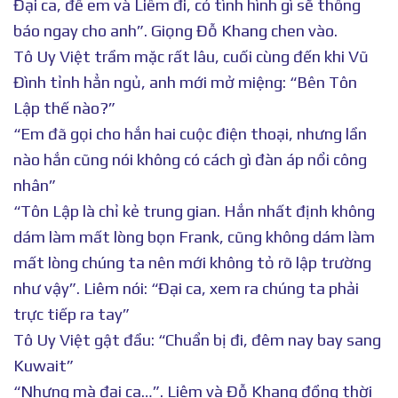
Đại ca, để em và Liêm đi, có tình hình gì sẽ thông
báo ngay cho anh”. Giọng Đỗ Khang chen vào.
Tô Uy Việt trầm mặc rất lâu, cuối cùng đến khi Vũ
Đình tỉnh hẳn ngủ, anh mới mở miệng: “Bên Tôn
Lập thế nào?”
“Em đã gọi cho hắn hai cuộc điện thoại, nhưng lần
nào hắn cũng nói không có cách gì đàn áp nổi công
nhân”
“Tôn Lập là chỉ kẻ trung gian. Hắn nhất định không
dám làm mất lòng bọn Frank, cũng không dám làm
mất lòng chúng ta nên mới không tỏ rõ lập trường
như vậy”. Liêm nói: “Đại ca, xem ra chúng ta phải
trực tiếp ra tay”
Tô Uy Việt gật đầu: “Chuẩn bị đi, đêm nay bay sang
Kuwait”
“Nhưng mà đại ca…”. Liêm và Đỗ Khang đồng thời