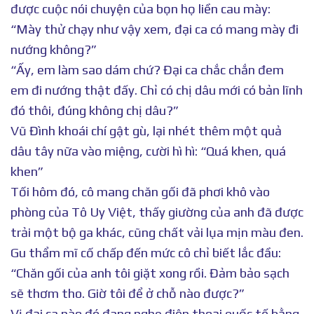
được cuộc nói chuyện của bọn họ liền cau mày:
“Mày thử chạy như vậy xem, đại ca có mang mày đi
nướng không?”
“Ấy, em làm sao dám chứ? Đại ca chắc chắn đem
em đi nướng thật đấy. Chỉ có chị dâu mới có bản lĩnh
đó thôi, đúng không chị dâu?”
Vũ Đình khoái chí gật gù, lại nhét thêm một quả
dâu tây nữa vào miệng, cười hì hì: “Quá khen, quá
khen”
Tối hôm đó, cô mang chăn gối đã phơi khô vào
phòng của Tô Uy Việt, thấy giường của anh đã được
trải một bộ ga khác, cũng chất vải lụa mịn màu đen.
Gu thẩm mĩ cố chấp đến mức cô chỉ biết lắc đầu:
“Chăn gối của anh tôi giặt xong rồi. Đảm bảo sạch
sẽ thơm tho. Giờ tôi để ở chỗ nào được?”
Vị đại ca nào đó đang nghe điện thoại quốc tế bằng