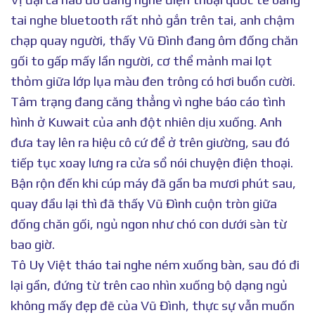
tai nghe bluetooth rất nhỏ gắn trên tai, anh chậm
chạp quay người, thấy Vũ Đình đang ôm đống chăn
gối to gấp mấy lần người, cơ thể mảnh mai lọt
thỏm giữa lớp lụa màu đen trông có hơi buồn cười.
Tâm trạng đang căng thẳng vì nghe báo cáo tình
hình ở Kuwait của anh đột nhiên dịu xuống. Anh
đưa tay lên ra hiệu cô cứ để ở trên giường, sau đó
tiếp tục xoay lưng ra cửa sổ nói chuyện điện thoại.
Bận rộn đến khi cúp máy đã gần ba mươi phút sau,
quay đầu lại thì đã thấy Vũ Đình cuộn tròn giữa
đống chăn gối, ngủ ngon như chó con dưới sàn từ
bao giờ.
Tô Uy Việt tháo tai nghe ném xuống bàn, sau đó đi
lại gần, đứng từ trên cao nhìn xuống bộ dạng ngủ
không mấy đẹp đẽ của Vũ Đình, thực sự vẫn muốn