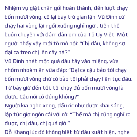
Nhiệm vụ giặt chăn gối hoàn thành, đến lượt chạy
bốn mươi vòng, cô lại bày trò gian lận. Vũ Đình cứ
chạy hai vòng lại ngồi xuống nghỉ ngơi, tiện thể
buôn chuyện với đám đàn em của Tô Uy Việt. Một
người thấy vậy mới tò mò hỏi: “Chị dâu, không sợ
đại ca treo chị lên cây hả?”
Vũ Đình nhét một quả dâu tây vào miệng, vừa
nhồm nhoàm ăn vừa đáp: “Đại ca cậu bảo tôi chạy
bốn mươi vòng chứ có bảo tôi phải chạy liên tục đâu.
Từ bây giờ đến tối, tôi chạy đủ bốn mươi vòng là
được. Cậu nói có đúng không?”
Người kia nghe xong, đầu óc như được khai sáng,
lập tức giơ ngón cái với cô: “Thế mà chị cũng nghĩ ra
được, chị dâu, chị quá giỏi”
Đỗ Khang lúc đó không biết từ đâu xuất hiện, nghe