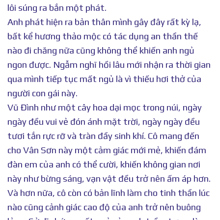
lôi súng ra bắn một phát.
Anh phát hiện ra bản thân mình gây đây rất kỳ lạ,
bất kể hương thảo mộc có tác dụng an thần thế
nào đi chăng nữa cũng không thể khiến anh ngủ
ngon được. Ngẫm nghĩ hồi lâu mới nhận ra thời gian
qua mình tiếp tục mất ngủ là vì thiếu hơi thở của
người con gái này.
Vũ Đình như một cây hoa dại mọc trong núi, ngày
ngày đều vui vẻ đón ánh mặt trời, ngày ngày đều
tươi tắn rực rỡ và tràn đầy sinh khí. Cô mang đến
cho Vân Sơn này một cảm giác mới mẻ, khiến đám
đàn em của anh có thể cười, khiến không gian nơi
này như bừng sáng, vạn vật đều trở nên ấm áp hơn.
Và hơn nữa, cô còn có bản lĩnh làm cho tinh thần lúc
nào cũng cảnh giác cao độ của anh trở nên buông