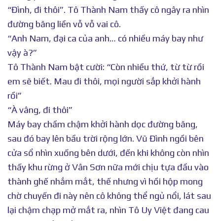
“Đình, đi thôi”. Tô Thành Nam thấy cô ngây ra nhìn
đường băng liền vỗ vỗ vai cô.
“Anh Nam, đại ca của anh… có nhiều máy bay như
vậy à?”
Tô Thành Nam bật cười: “Còn nhiều thứ, từ từ rồi
em sẽ biết. Mau đi thôi, mọi người sắp khởi hành
rồi”
“À vâng, đi thôi”
Máy bay chầm chậm khởi hành dọc đường băng,
sau đó bay lên bầu trời rộng lớn. Vũ Đình ngồi bên
cửa sổ nhìn xuống bên dưới, đến khi không còn nhìn
thấy khu rừng ở Vân Sơn nữa mới chịu tựa đầu vào
thành ghế nhắm mắt, thế nhưng vì hồi hộp mong
chờ chuyến đi này nên cô không thể ngủ nổi, lát sau
lại chậm chạp mở mắt ra, nhìn Tô Uy Việt đang cau