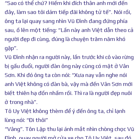
“Sao có thể chứ? Hiếm khi đích thân anh mới đến
đây, làm sao tôi dám tiếp đãi không tử tế”. Nói rồi,
ông ta lại quay sang nhìn Vũ Đình đang đứng phía
sau, ồ lên một tiếng: “Lần này anh Việt dẫn theo cả
người đẹp đi cùng, đúng là chuyện trăm năm khó
gặp”.
Vũ Đình nhận ra người này, lần trước khi cô vào rừng
bị gấu đuổi, người đàn ông này cũng có mặt ở Vân
Sơn. Khi đó ông ta còn nói: “Xưa nay vẫn nghe nói
anh Việt không có đàn bà, vậy mà đến Vân Sơn mới
biết thiên hạ đồn nhầm rồi. Thì ra là người đẹp nuôi
ở trong nhà”.
Tô Uy Việt không thèm để ý đến ông ta, chỉ lạnh
lùng nói: “Đi thôi”
“Vâng”. Tôn Lập thu lại ánh mắt nhìn chòng chọc Vũ
Đình, quay người mở cửa xe cho Tô Uy Việt, sau đó