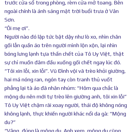
trước cửa sổ trong phòng, rèm cửa mở toang. Bên
ngoài chính là ánh sáng mặt trời buổi trưa ở Vân
Sơn.
“Ôi mẹ ơi”.
Người nào đó lập tức bật dậy như lò xo, nhìn chăn
gối lẫn quần áo trên người mình lộn xộn, lại nhìn
bóng lưng lạnh tựa thần chết của Tô Uy Việt, thật
sự chỉ muốn đâm đầu xuống gối chết ngay lúc đó.
“Tôi xin lỗi, xin lỗi”. Vũ Đình vội vã trèo khỏi giường,
hai má nóng ran, ngón tay còn tranh thủ vuốt
phẳng lại tà áo đã nhăn nhúm: “Hôm qua chắc là
mộng du nên mới tự trèo lên giường anh, tôi xin lỗi”
Tô Uy Việt chậm rãi xoay người, thái độ không nóng
không lạnh, thực khiến người khác nổi da gà: “Mộng
du?”
“Vâng, đúng là mộng du. Anh xem, mộng du cũng