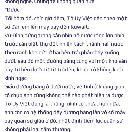
không nghe. Chúng ta không quản nữa”
“Được”
Tối hôm đó, chín giờ đêm, Tô Uy Việt dẫn theo một
số đàn em lên máy bay đến Kuwait.
Vũ Đình đứng trong sân nhìn hồ nước rộng lớn phía
trước căn biệt thự đột nhiên tách thành hai, nước
theo rãnh khe nứt ở hai bên trái phải chảy xuống
dưới, sau đó một đường băng cùng với một kho sân
bay từ bên dưới từ từ trồi lên, khiến cô không khỏi
kinh ngạc.
Giấu đường băng ở dưới nước, vệ tinh ở không gian
có chụp ảnh cũng không thể nào phát hiện ra được.
Tô Uy Việt đúng là thông minh có thừa, hơn nữa,
anh còn có hệ thống đẩy đường băng lẫn vô số máy
bay quân sự giấu ở đó, nhất định tiềm lực quân sự
không phải loại tầm thường.