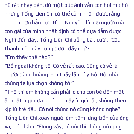
nữ rất nhạy bén, dù một bức ảnh vẫn còn hơi mơ hồ
nhưng Tống Liên Chi có thể cảm nhận được rằng
anh ta hơn hẳn Lưu Bình Nguyên, là loại người mà
con gái của mình nhất định có thể dựa dẫm được.
Nghĩ đến đây, Tống Liên Chi bỗng bật cười: “Cậu
thanh niên này cũng được đấy chứ?
“Em thấy thế nào?”
“Bề ngoài không tệ. Có vẻ rất cao. Cũng có vẻ là
người đàng hoàng. Em thấy lần này Bội Bội nhà
chúng ta lựa chọn không tồi”
“Thế thì em không cần phải lo cho con bé đến mất
ăn mất ngủ nữa. Chúng ta ấy à, già rồi, không theo
kịp lũ trẻ đâu. Có nói chúng nó cũng không nghe”
Tống Liên Chi xoay người ôm tấm lưng trần của ông
xã, thì thầm: “Đúng vậy, có nói thì chúng nó cũng