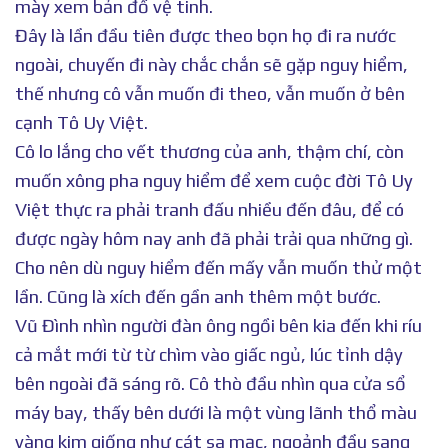
mày xem bản đồ vệ tinh.
Đây là lần đầu tiên được theo bọn họ đi ra nước
ngoài, chuyến đi này chắc chắn sẽ gặp nguy hiểm,
thế nhưng cô vẫn muốn đi theo, vẫn muốn ở bên
cạnh Tô Uy Việt.
Cô lo lắng cho vết thương của anh, thậm chí, còn
muốn xông pha nguy hiểm để xem cuộc đời Tô Uy
Việt thực ra phải tranh đấu nhiều đến đâu, để có
được ngày hôm nay anh đã phải trải qua những gì.
Cho nên dù nguy hiểm đến mấy vẫn muốn thử một
lần. Cũng là xích đến gần anh thêm một bước.
Vũ Đình nhìn người đàn ông ngồi bên kia đến khi ríu
cả mắt mới từ từ chìm vào giấc ngủ, lúc tỉnh dậy
bên ngoài đã sáng rõ. Cô thò đầu nhìn qua cửa sổ
máy bay, thấy bên dưới là một vùng lãnh thổ màu
vàng kim giống như cát sa mạc, ngoảnh đầu sang