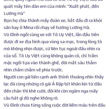
quát mấy tên đàn em của mình: “Xuất phát, đến
Lưỡng Hà”
Bọn họ chia thành mấy đoàn xe, bắt đầu đi ra khỏi
sân bay ở Mina rồi chạy về hướng Lưỡng Hà.
Vũ Đình ngồi cùng xe với Tô Uy Việt, lần đầu tiên
được đi xe địa hình qua vùng sa mạc, trong lòng tò
mò không nhịn được, cứ liên tục ngoái đầu nhìn ra
cửa sổ. Tô Uy Việt cũng không quản cô, chỉ trầm
mặc ngồi tựa vào thành ghế, đôi mắt sâu thẳm
nhìn chằm chằm về phía trước.
Người con gái bên cạnh anh thỉnh thoảng nhìn thấy
lạc đà cùng những cô gái Ả Rập bịt khăn kín từ đầu
đến chân thì khẽ cười, đôi khi còn ngâm nga mấy
câu hát gì đó nghe không rõ.
Vũ Đình chưa từng sống cuộc đời liếm máu trên đầu