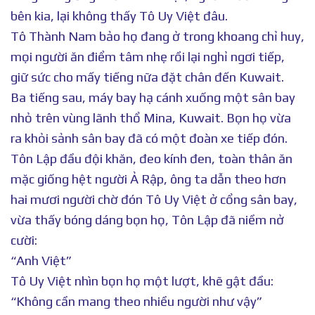
bên kia, lại không thấy Tô Uy Việt đâu.
Tô Thành Nam bảo họ đang ở trong khoang chỉ huy,
mọi người ăn điểm tâm nhẹ rồi lại nghỉ ngơi tiếp,
giữ sức cho mấy tiếng nữa đặt chân đến Kuwait.
Ba tiếng sau, máy bay hạ cánh xuống một sân bay
nhỏ trên vùng lãnh thổ Mina, Kuwait. Bọn họ vừa
ra khỏi sảnh sân bay đã có một đoàn xe tiếp đón.
Tôn Lập đầu đội khăn, đeo kính đen, toàn thân ăn
mặc giống hệt người Ả Rập, ông ta dẫn theo hơn
hai mươi người chờ đón Tô Uy Việt ở cổng sân bay,
vừa thấy bóng dáng bọn họ, Tôn Lập đã niềm nở
cười:
“Anh Việt”
Tô Uy Việt nhìn bọn họ một lượt, khẽ gật đầu:
“Không cần mang theo nhiều người như vậy”