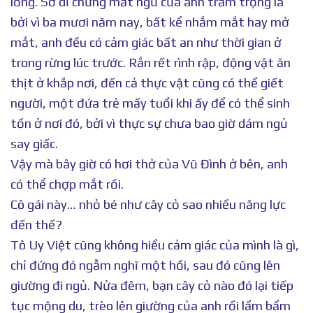
lỏng. Sở dĩ chứng mất ngủ của anh trầm trọng là
bởi vì ba mươi năm nay, bất kể nhắm mắt hay mở
mắt, anh đều có cảm giác bất an như thời gian ở
trong rừng lúc trước. Rắn rết rình rập, động vật ăn
thịt ở khắp nơi, đến cả thực vật cũng có thể giết
người, một đứa trẻ mấy tuổi khi ấy để có thể sinh
tồn ở nơi đó, bởi vì thực sự chưa bao giờ dám ngủ
say giấc.
Vậy mà bây giờ có hơi thở của Vũ Đình ở bên, anh
có thể chợp mắt rồi.
Cô gái này… nhỏ bé như cây cỏ sao nhiều năng lực
đến thế?
Tô Uy Việt cũng không hiểu cảm giác của mình là gì,
chỉ đứng đó ngẫm nghĩ một hồi, sau đó cũng lên
giường đi ngủ. Nửa đêm, bạn cây cỏ nào đó lại tiếp
tục mộng du, trèo lên giường của anh rồi lẩm bẩm