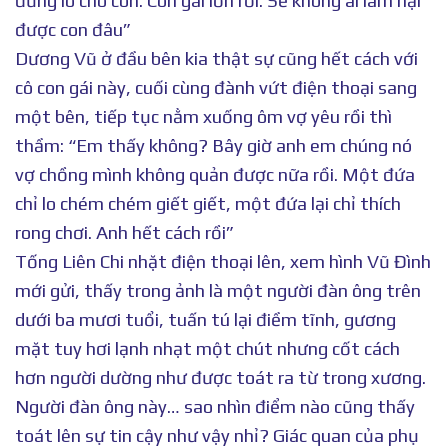
đừng lo cho con. Con gái lớn rồi. Sẽ không ai làm hại
được con đâu”
Dương Vũ ở đầu bên kia thật sự cũng hết cách với
cô con gái này, cuối cùng đành vứt điện thoại sang
một bên, tiếp tục nằm xuống ôm vợ yêu rồi thì
thầm: “Em thấy không? Bây giờ anh em chúng nó
vợ chồng mình không quản được nữa rồi. Một đứa
chỉ lo chém chém giết giết, một đứa lại chỉ thích
rong chơi. Anh hết cách rồi”
Tống Liên Chi nhặt điện thoại lên, xem hình Vũ Đình
mới gửi, thấy trong ảnh là một người đàn ông trên
dưới ba mươi tuổi, tuấn tú lại điềm tĩnh, gương
mặt tuy hơi lạnh nhạt một chút nhưng cốt cách
hơn người dường như được toát ra từ trong xương.
Người đàn ông này… sao nhìn điểm nào cũng thấy
toát lên sự tin cậy như vậy nhỉ? Giác quan của phụ