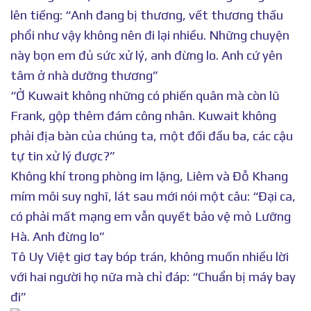
lên tiếng: “Anh đang bị thương, vết thương thấu
phổi như vậy không nên đi lại nhiều. Những chuyện
này bọn em đủ sức xử lý, anh đừng lo. Anh cứ yên
tâm ở nhà dưỡng thương”
“Ở Kuwait không những có phiến quân mà còn lũ
Frank, gộp thêm đám công nhân. Kuwait không
phải địa bàn của chúng ta, một đối đầu ba, các cậu
tự tin xử lý được?”
Không khí trong phòng im lặng, Liêm và Đỗ Khang
mím môi suy nghĩ, lát sau mới nói một câu: “Đại ca,
có phải mất mạng em vẫn quyết bảo vệ mỏ Lưỡng
Hà. Anh đừng lo”
Tô Uy Việt giơ tay bóp trán, không muốn nhiều lời
với hai người họ nữa mà chỉ đáp: “Chuẩn bị máy bay
đi”