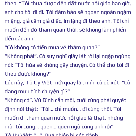
theo: “Tôi chưa được đến đất nước hồi giáo bao giờ,
anh cho tôi đi đi. Tôi đảm bảo sẽ ngoan ngoãn ngậm
miệng, giả câm giả điếc, im lặng đi theo anh. Tôi chỉ
muốn đến đó tham quan thôi, sẽ không làm phiền
đến các anh”
“Cô không có tiền mua vé thăm quan?”
“Không phải”. Cô suy nghĩ giây lát rồi lại ngập ngừng
nói: “Tôi hứa sẽ không gây chuyện. Có thể cho tôi đi
theo được không?”
Lúc này, Tô Uy Việt mới quay lại, nhìn cô dò xét: “Cô
đang mưu tính chuyện gì?”
“Không có”. Vũ Đình cắn môi, cuối cùng phải quyết
định nói thật: “Tôi… chỉ muốn… đi cùng thôi. Tôi
muốn đi tham quan nước hồi giáo là thật, nhưng
mà, tôi cũng… quen… quen ngủ cùng anh rồi”
Tô Uy Việt: “…”. Quả nhiên bị sét đánh.