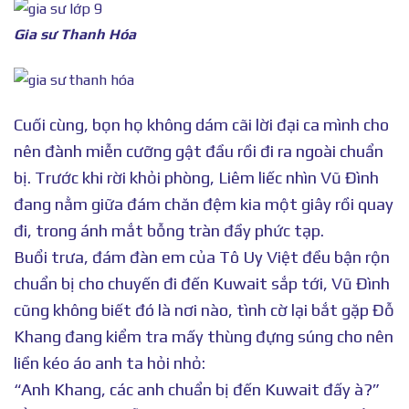
Gia sư Thanh Hóa
Cuối cùng, bọn họ không dám cãi lời đại ca mình cho
nên đành miễn cưỡng gật đầu rồi đi ra ngoài chuẩn
bị. Trước khi rời khỏi phòng, Liêm liếc nhìn Vũ Đình
đang nằm giữa đám chăn đệm kia một giây rồi quay
đi, trong ánh mắt bỗng tràn đầy phức tạp.
Buổi trưa, đám đàn em của Tô Uy Việt đều bận rộn
chuẩn bị cho chuyến đi đến Kuwait sắp tới, Vũ Đình
cũng không biết đó là nơi nào, tình cờ lại bắt gặp Đỗ
Khang đang kiểm tra mấy thùng đựng súng cho nên
liền kéo áo anh ta hỏi nhỏ:
“Anh Khang, các anh chuẩn bị đến Kuwait đấy à?”