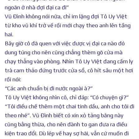
ngoãn ở nhà đợi đại ca đi”
Vũ Đình không nói nữa, chỉ im lặng đợi Tô Uy Việt
từ kho vũ khí trở về rồi mới chạy theo anh lên tầng
hai.
Bây giờ cô đã quen với việc được vị đại ca nào đó
dung túng cho nên cũng chẳng thèm gõ cửa mà
chạy thẳng vào phòng. Nhìn Tô Uy Việt đang cầm ly
trà cam thảo đứng trước cửa sổ, cô hít sâu một hơi
rồi nói:
“Các anh chuẩn bị đi nước ngoài à?”
Tô Uy Việt không nhìn cô, chỉ đáp: “Có chuyện gì?”
“Tôi điều chế thêm một chai tinh dầu, anh cho tôi đi
theo nhé”. Vũ Đình biết có xin xỏ tảng băng này
cũng bằng thừa, cho nên đành to gan đưa ra điều
kiện trao đổi. Dù lép vế hay sợ hãi, vẫn cứ muốn đi