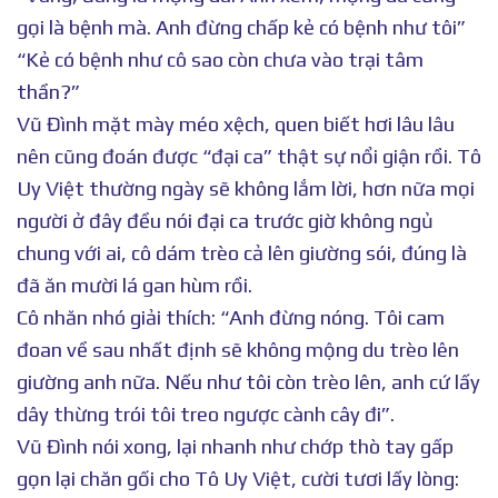
gọi là bệnh mà. Anh đừng chấp kẻ có bệnh như tôi”
“Kẻ có bệnh như cô sao còn chưa vào trại tâm
thần?”
Vũ Đình mặt mày méo xệch, quen biết hơi lâu lâu
nên cũng đoán được “đại ca” thật sự nổi giận rồi. Tô
Uy Việt thường ngày sẽ không lắm lời, hơn nữa mọi
người ở đây đều nói đại ca trước giờ không ngủ
chung với ai, cô dám trèo cả lên giường sói, đúng là
đã ăn mười lá gan hùm rồi.
Cô nhăn nhó giải thích: “Anh đừng nóng. Tôi cam
đoan về sau nhất định sẽ không mộng du trèo lên
giường anh nữa. Nếu như tôi còn trèo lên, anh cứ lấy
dây thừng trói tôi treo ngược cành cây đi”.
Vũ Đình nói xong, lại nhanh như chớp thò tay gấp
gọn lại chăn gối cho Tô Uy Việt, cười tươi lấy lòng: