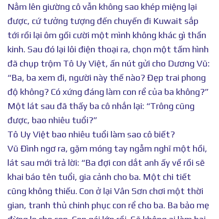
Nằm lên giường cô vẫn không sao khép miệng lại
được, cứ tưởng tượng đến chuyến đi Kuwait sắp
tới rồi lại ôm gối cười một mình không khác gì thần
kinh. Sau đó lại lôi điện thoại ra, chọn một tấm hình
đã chụp trộm Tô Uy Việt, ấn nút gửi cho Dương Vũ:
“Ba, ba xem đi, người này thế nào? Đẹp trai phong
độ không? Có xứng đáng làm con rể của ba không?”
Một lát sau đã thấy ba cô nhắn lại: “Trông cũng
được, bao nhiêu tuổi?”
Tô Uy Việt bao nhiêu tuổi làm sao cô biết?
Vũ Đình ngơ ra, gặm móng tay ngẫm nghĩ một hồi,
lát sau mới trả lời: “Ba đợi con dắt anh ấy về rồi sẽ
khai báo tên tuổi, gia cảnh cho ba. Một chi tiết
cũng không thiếu. Con ở lại Vân Sơn chơi một thời
gian, tranh thủ chinh phục con rể cho ba. Ba bảo mẹ