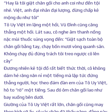
“Hay là tôi giặt chăn gối cho anh coi như đền tội
nhé. Việt, anh đại nhân đại lượng, đừng chấp kẻ
mộng du như tôi”
Tô Uy Việt im lặng một hồi, Vũ Đình cũng căng
thẳng một hồi. Lát sau, cô nghe âm thanh nồng
nặc mùi thuốc súng vọng đến: “Giặt sạch toàn bộ
chăn gối bằng tay, chạy bốn mươi vòng quanh sân.
Không chạy đủ đừng trách tôi treo ngược cô lên
cây”
Đương nhiên kẻ tội đồ rất biết thức thời, cô không
dám hé răng năn nỉ một tiếng mà lập tức đứng
thẳng người, học theo đám đàn em của Tô Uy Việt,
hô to “rõ” một tiếng. Sau đó ôm chăn gối lao như
bay xuống bên dưới.
Giường của Tô Uy Việt rất lớn, chăn gối cũng may
theo kích cỡ ấy, cô vác chăn đã thấy nặng, đằng này