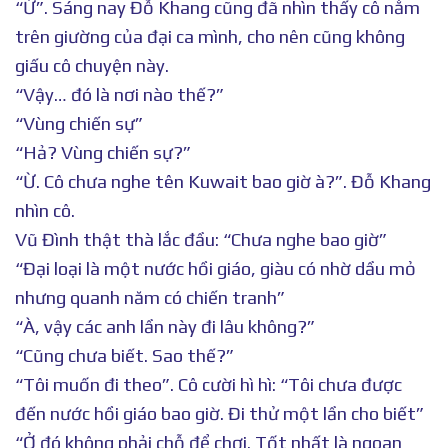
“Ừ”. Sáng nay Đỗ Khang cũng đã nhìn thấy cô nằm
trên giường của đại ca mình, cho nên cũng không
giấu cô chuyện này.
“Vậy… đó là nơi nào thế?”
“Vùng chiến sự”
“Hả? Vùng chiến sự?”
“Ừ. Cô chưa nghe tên Kuwait bao giờ à?”. Đỗ Khang
nhìn cô.
Vũ Đình thật thà lắc đầu: “Chưa nghe bao giờ”
“Đại loại là một nước hồi giáo, giàu có nhờ dầu mỏ
nhưng quanh năm có chiến tranh”
“À, vậy các anh lần này đi lâu không?”
“Cũng chưa biết. Sao thế?”
“Tôi muốn đi theo”. Cô cười hì hì: “Tôi chưa được
đến nước hồi giáo bao giờ. Đi thử một lần cho biết”
“Ở đó không phải chỗ để chơi. Tốt nhất là ngoan