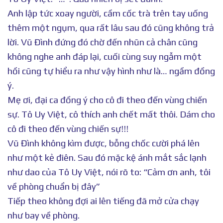
Anh lập tức xoay người, cầm cốc trà trên tay uống
thêm một ngụm, qua rất lâu sau đó cũng không trả
lời. Vũ Đình đứng đó chờ đến nhũn cả chân cũng
không nghe anh đáp lại, cuối cùng suy ngẫm một
hồi cũng tự hiểu ra như vậy hình như là… ngầm đồng
ý.
Mẹ ơi, đại ca đồng ý cho cô đi theo đến vùng chiến
sự. Tô Uy Việt, cô thích anh chết mất thôi. Dám cho
cô đi theo đến vùng chiến sự!!!
Vũ Đình không kìm được, bỗng chốc cười phá lên
như một kẻ điên. Sau đó mặc kệ ánh mắt sắc lạnh
như dao của Tô Uy Việt, nói rõ to: “Cảm ơn anh, tôi
về phòng chuẩn bị đây”
Tiếp theo không đợi ai lên tiếng đã mở cửa chạy
như bay về phòng.