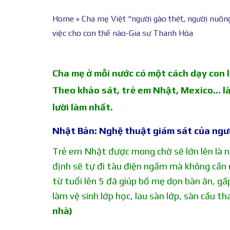
Home
»
Cha mẹ Việt “người gào thét, người nuông
việc cho con thế nào-Gia sư Thanh Hóa
Cha mẹ ở mỗi nước có một cách dạy con l
Theo khảo sát, trẻ em Nhật, Mexico… là
lười làm nhất.
Nhật Bản: Nghệ thuật giám sát của ngườ
Trẻ em Nhật được mong chờ sẽ lớn lên là n
định sẽ tự đi tàu điện ngầm mà không cần c
từ tuổi lên 5 đã giúp bố mẹ dọn bàn ăn, g
làm vệ sinh lớp học, lau sàn lớp, sàn cầu th
nhà)