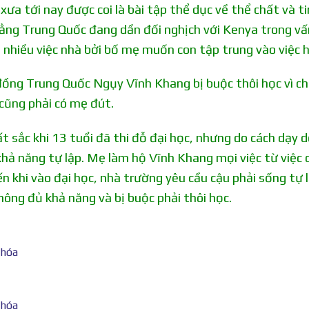
xưa tới nay được coi là bài tập thể dục về thể chất và t
rằng Trung Quốc đang dần đối nghịch với Kenya trong vấ
 nhiều việc nhà bởi bố mẹ muốn con tập trung vào việc h
đồng Trung Quốc Ngụy Vĩnh Khang bị buộc thôi học vì c
 cũng phải có mẹ đút.
 sắc khi 13 tuổi đã thi đỗ đại học, nhưng do cách dạy 
hả năng tự lập. Mẹ làm hộ Vĩnh Khang mọi việc từ việc
n khi vào đại học, nhà trường yêu cầu cậu phải sống tự l
hông đủ khả năng và bị buộc phải thôi học.