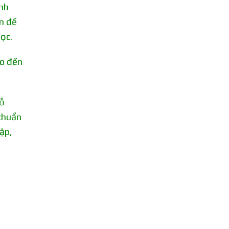
inh
n đề
ọc.
ho đến
dỗ
 chuẩn
ập,