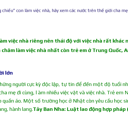
 chiều” con làm việc nhà, hãy xem các nước trên thế giới cha mẹ
àm việc nhà riêng nên thái độ với việc nhà rất khác 
 chăm làm việc nhà nhất còn trẻ em ở Trung Quốc, A
i lớn
hững người cực kỳ độc lập, tự tin để đến một độ tuổi n
ha mẹ đi cùng, l àm nhiều việc vặt và việc nhà. Trẻ em 
ấp quần áo. Một số trường học ở Nhật còn yêu cầu học si
ang, hành lang.
Tây Ban Nha: Luật lao động hợp pháp (