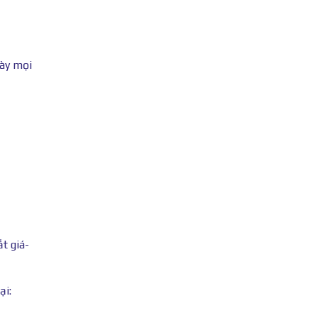
này mọi
t giá-
ại: