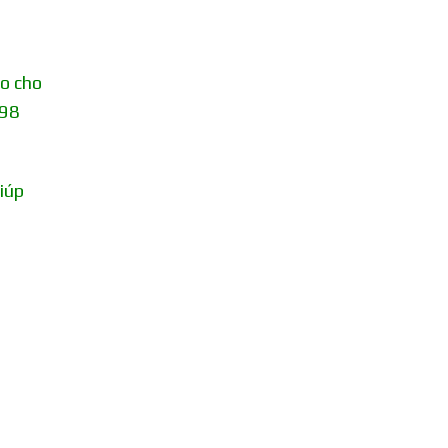
áo cho
298
iúp