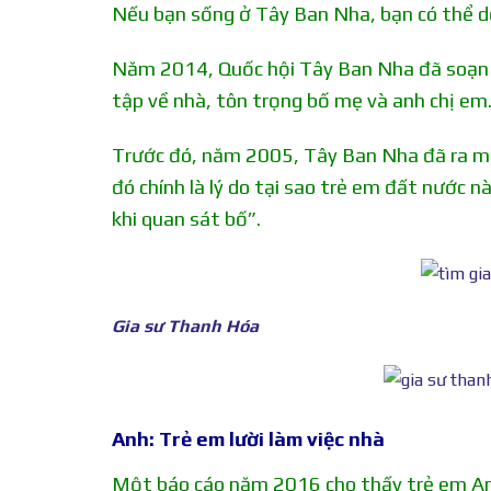
Nếu bạn sống ở Tây Ban Nha, bạn có thể dọa
Năm 2014, Quốc hội Tây Ban Nha đã soạn th
tập về nhà, tôn trọng bố mẹ và anh chị em
Trước đó, năm 2005, Tây Ban Nha đã ra một
đó chính là lý do tại sao trẻ em đất nước n
khi quan sát bố”.
Gia sư Thanh Hóa
Anh: Trẻ em lười làm việc nhà
Một báo cáo năm 2016 cho thấy trẻ em Anh q