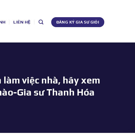
NH
LIÊN HỆ
ĐĂNG KÝ GIA SƯ GIỎI
 làm việc nhà, hãy xem
ế nào-Gia sư Thanh Hóa