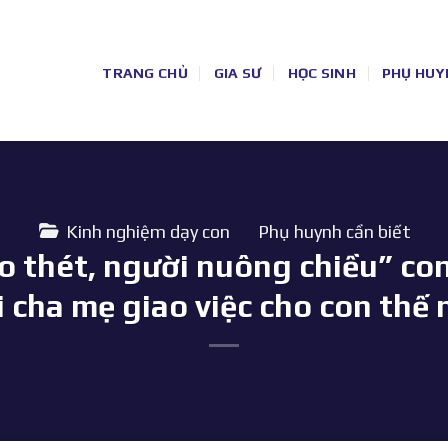
TRANG CHỦ
GIA SƯ
HỌC SINH
PHỤ HUY
Kinh nghiệm dạy con
Phụ huynh cần biết
o thét, người nuông chiều” con
i cha mẹ giao việc cho con th