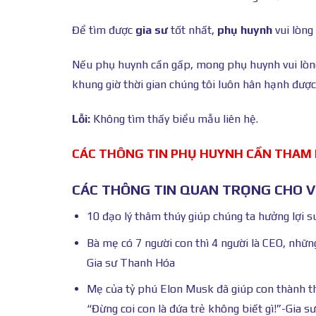
Để tìm được
gia sư
tốt nhất,
phụ huynh
vui lòng
Nếu phụ huynh cần gấp, mong phụ huynh vui lò
khung giờ thời gian chúng tôi luôn hân hạnh được
Lỗi:
Không tìm thấy biểu mẫu liên hệ.
CÁC THÔNG TIN PHỤ HUYNH CẦN THAM
CÁC THÔNG TIN QUAN TRỌNG CHO VI
10 đạo lý thâm thúy giúp chúng ta hưởng lợi s
Bà mẹ có 7 người con thì 4 người là CEO, nhữn
Gia sư Thanh Hóa
Mẹ của tỷ phú Elon Musk đã giúp con thành th
“Đừng coi con là đứa trẻ không biết gì!”-Gia 