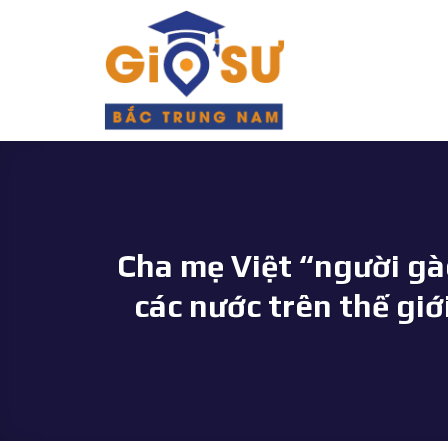
Bỏ
qua
nội
dung
Cha mẹ Việt “người gà
các nước trên thế giớ