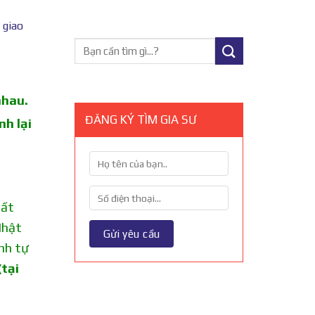
 giao
nhau.
ĐĂNG KÝ TÌM GIA SƯ
nh lại
hất
Nhật
nh tự
tại