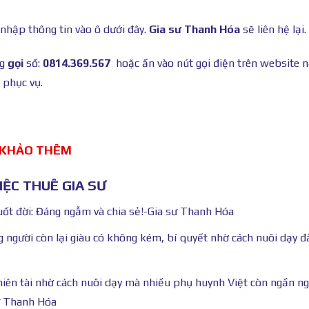
 nhập thông tin vào ô dưới đây.
Gia sư Thanh Hóa
sẽ liên hệ lại.
ng
gọi
số:
0814.369.567
hoặc ấn vào nút gọi điện trên website 
 phục vụ.
 KHẢO THÊM
ỆC THUÊ GIA SƯ
uốt đời: Đáng ngẫm và chia sẻ!-Gia sư Thanh Hóa
g người còn lại giàu có không kém, bí quyết nhờ cách nuôi dạy đắ
iên tài nhờ cách nuôi dạy mà nhiều phụ huynh Việt còn ngần ng
sư Thanh Hóa