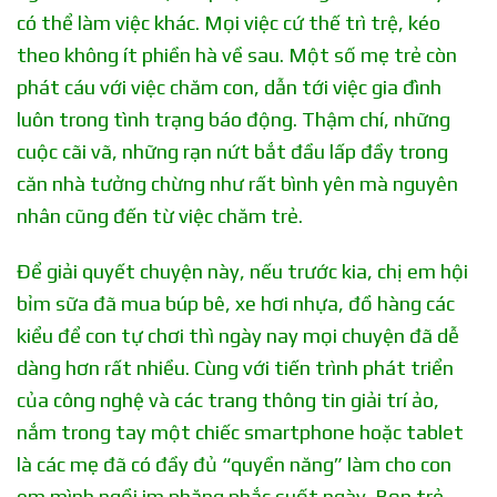
có thể làm việc khác. Mọi việc cứ thế trì trệ, kéo
theo không ít phiền hà về sau. Một số mẹ trẻ còn
phát cáu với việc chăm con, dẫn tới việc gia đình
luôn trong tình trạng báo động. Thậm chí, những
cuộc cãi vã, những rạn nứt bắt đầu lấp đầy trong
căn nhà tưởng chừng như rất bình yên mà nguyên
nhân cũng đến từ việc chăm trẻ.
Để giải quyết chuyện này, nếu trước kia, chị em hội
bỉm sữa đã mua búp bê, xe hơi nhựa, đồ hàng các
kiểu để con tự chơi thì ngày nay mọi chuyện đã dễ
dàng hơn rất nhiều. Cùng với tiến trình phát triển
của công nghệ và các trang thông tin giải trí ảo,
nắm trong tay một chiếc smartphone hoặc tablet
là các mẹ đã có đầy đủ “quyền năng” làm cho con
em mình ngồi im phăng phắc suốt ngày. Bọn trẻ