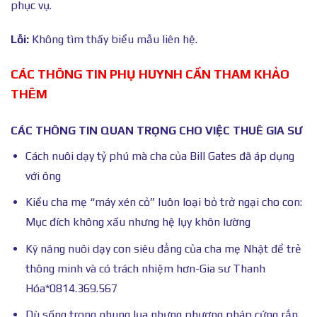
phục vụ.
Lỗi:
Không tìm thấy biểu mẫu liên hệ.
CÁC THÔNG TIN PHỤ HUYNH CẦN THAM KHẢO
THÊM
CÁC THÔNG TIN QUAN TRỌNG CHO VIỆC THUÊ GIA SƯ
Cách nuôi dạy tỷ phú mà cha của Bill Gates đã áp dụng
với ông
Kiểu cha mẹ “máy xén cỏ” luôn loại bỏ trở ngại cho con:
Mục đích không xấu nhưng hệ lụy khôn lường
Kỹ năng nuôi dạy con siêu đẳng của cha mẹ Nhật để trẻ
thông minh và có trách nhiệm hơn-Gia sư Thanh
Hóa*0814.369.567
Dù sống trong nhung lụa nhưng phương pháp cứng rắn