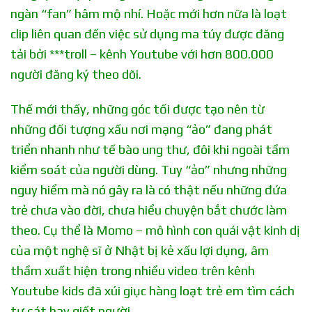
ngàn “fan” hâm mộ nhí. Hoặc mới hơn nữa là loạt
clip liên quan đến việc sử dụng ma túy được đăng
tải bởi ***troll – kênh Youtube với hơn 800.000
người đăng ký theo dõi.
Thế mới thấy, những góc tối được tạo nên từ
những đối tượng xấu nơi mạng “ảo” đang phát
triển nhanh như tế bào ung thư, đôi khi ngoài tầm
kiểm soát của người dùng. Tuy “ảo” nhưng những
nguy hiểm mà nó gây ra là có thật nếu những đứa
trẻ chưa vào đời, chưa hiểu chuyện bắt chước làm
theo. Cụ thể là Momo – mô hình con quái vật kinh dị
của một nghệ sĩ ở Nhật bị kẻ xấu lợi dụng, âm
thầm xuất hiện trong nhiều video trên kênh
Youtube kids đã xúi giục hàng loạt trẻ em tìm cách
tự sát hay giết người.