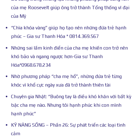
của mẹ Roosevelt giúp ông trở thành Tổng thống vĩ đại
của Mỹ
“Chìa khóa vàng” giúp họ tạo nên những đứa trẻ hạnh
phúc – Gia sư Thanh Hóa * 0814.369.567
Những sai lầm kinh điển của cha mẹ khiến con trở nên
khó bảo và ngang ngược hơn-Gia sư Thanh
Hóa*0968.678.234
Nhờ phương pháp “cha mẹ hổ”, những đứa trẻ từng
khóc vì khổ cực ngày xưa đã trở thành thiên tài
Chuyên gia Nhật: “Buông tay là điều khó khăn với bất kỳ
bậc cha mẹ nào. Nhưng tôi hạnh phúc khi con mình
hạnh phúc”
KỸ NĂNG SỐNG – Phần 26: Sự phát triển các loại tình
cảm