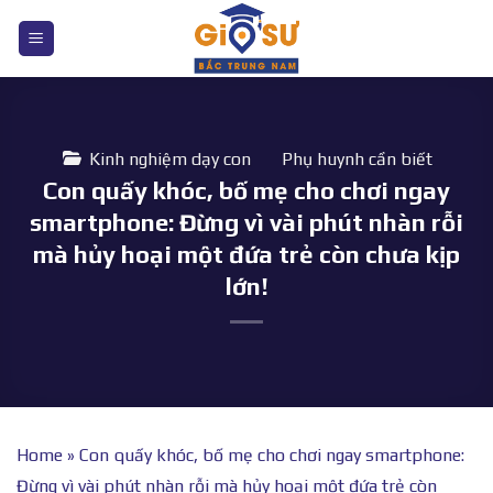
Bỏ
qua
nội
dung
Kinh nghiệm dạy con
Phụ huynh cần biết
Con quấy khóc, bố mẹ cho chơi ngay
smartphone: Đừng vì vài phút nhàn rỗi
mà hủy hoại một đứa trẻ còn chưa kịp
lớn!
Home
»
Con quấy khóc, bố mẹ cho chơi ngay smartphone:
Đừng vì vài phút nhàn rỗi mà hủy hoại một đứa trẻ còn