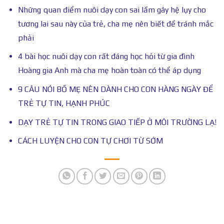
Những quan điểm nuôi dạy con sai lầm gây hệ lụy cho
tương lai sau này của trẻ, cha mẹ nên biết để tránh mắc
phải
4 bài học nuôi dạy con rất đáng học hỏi từ gia đình
Hoàng gia Anh mà cha mẹ hoàn toàn có thể áp dụng
9 CÂU NÓI BỐ MẸ NÊN DÀNH CHO CON HÀNG NGÀY ĐỂ
TRẺ TỰ TIN, HẠNH PHÚC
DẠY TRẺ TỰ TIN TRONG GIAO TIẾP Ở MÔI TRƯỜNG LẠ!
CÁCH LUYỆN CHO CON TỰ CHƠI TỪ SỚM