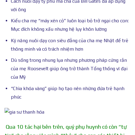
Cách nuôi dạy tỷ phú mà cha của Bill Gates đã áp dụng
với ông
Kiểu cha mẹ “máy xén cỏ” luôn loại bỏ trở ngại cho con:
Mục đích không xấu nhưng hệ lụy khôn lường
Kỹ năng nuôi dạy con siêu đẳng của cha mẹ Nhật để trẻ
thông minh và có trách nhiệm hơn
Dù sống trong nhung lụa nhưng phương pháp cứng rắn
của mẹ Roosevelt giúp ông trở thành Tổng thống vĩ đại
của Mỹ
“Chìa khóa vàng” giúp họ tạo nên những đứa trẻ hạnh
phúc
Qua 10 tác hại bên trên, quý phụ huynh có còn “tự