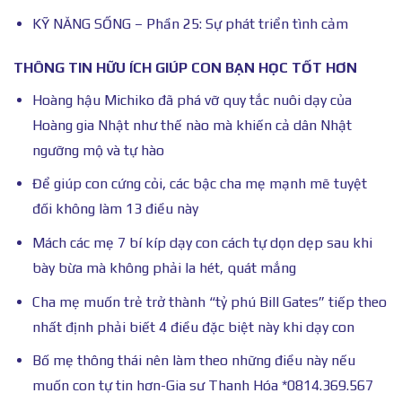
KỸ NĂNG SỐNG – Phần 25: Sự phát triển tình cảm
THÔNG TIN HỮU ÍCH GIÚP CON BẠN HỌC TỐT HƠN
Hoàng hậu Michiko đã phá vỡ quy tắc nuôi dạy của
Hoàng gia Nhật như thế nào mà khiến cả dân Nhật
ngưỡng mộ và tự hào
Để giúp con cứng cỏi, các bậc cha mẹ mạnh mẽ tuyệt
đối không làm 13 điều này
Mách các mẹ 7 bí kíp dạy con cách tự dọn dẹp sau khi
bày bừa mà không phải la hét, quát mắng
Cha mẹ muốn trẻ trở thành “tỷ phú Bill Gates” tiếp theo
nhất định phải biết 4 điều đặc biệt này khi dạy con
Bố mẹ thông thái nên làm theo những điều này nếu
muốn con tự tin hơn-Gia sư Thanh Hóa *0814.369.567