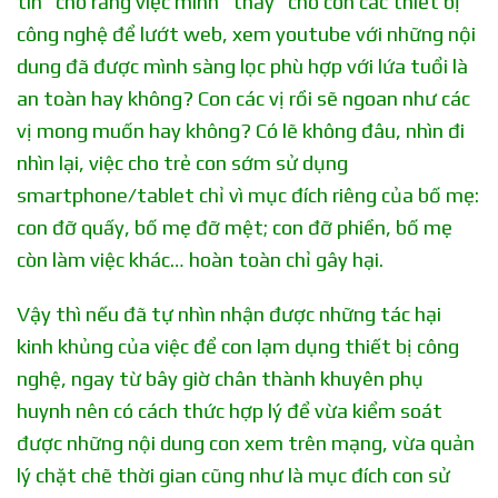
tin” cho rằng việc mình “thảy” cho con các thiết bị
công nghệ để lướt web, xem youtube với những nội
dung đã được mình sàng lọc phù hợp với lứa tuổi là
an toàn hay không? Con các vị rồi sẽ ngoan như các
vị mong muốn hay không? Có lẽ không đâu, nhìn đi
nhìn lại, việc cho trẻ con sớm sử dụng
smartphone/tablet chỉ vì mục đích riêng của bố mẹ:
con đỡ quấy, bố mẹ đỡ mệt; con đỡ phiền, bố mẹ
còn làm việc khác… hoàn toàn chỉ gây hại.
Vậy thì nếu đã tự nhìn nhận được những tác hại
kinh khủng của việc để con lạm dụng thiết bị công
nghệ, ngay từ bây giờ chân thành khuyên phụ
huynh nên có cách thức hợp lý để vừa kiểm soát
được những nội dung con xem trên mạng, vừa quản
lý chặt chẽ thời gian cũng như là mục đích con sử