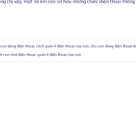
ng chỉ vậy, một số em còn sở hữu những chiếc điện thoại thông
 con dùng điện thoại
,
cách quản lí điện thoại của con
,
cho con dùng điện thoại đ
í con chơi điện thoại
,
quản lí điện thoại của con