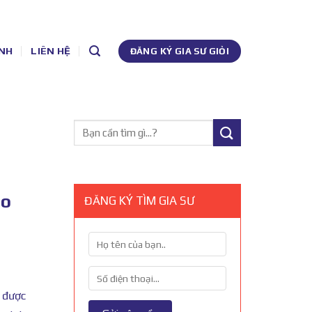
NH
LIÊN HỆ
ĐĂNG KÝ GIA SƯ GIỎI
ho
ĐĂNG KÝ TÌM GIA SƯ
ã được