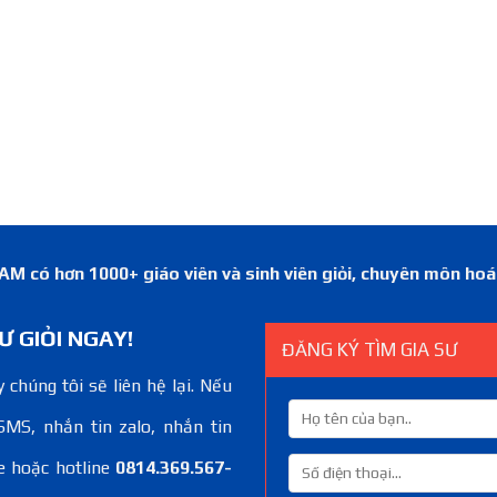
 có hơn 1000+ giáo viên và sinh viên giỏi, chuyên môn ho
Ư GIỎI NGAY!
ĐĂNG KÝ TÌM GIA SƯ
 chúng tôi sẽ liên hệ lại. Nếu
SMS, nhắn tin zalo, nhắn tin
e hoặc hotline
0814.369.567-