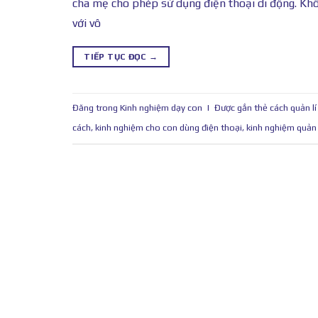
cha mẹ cho phép sử dụng điện thoại di động. Khô
với vô
TIẾP TỤC ĐỌC
→
Đăng trong
Kinh nghiệm dạy con
|
Được gắn thẻ
cách quản lí
cách
,
kinh nghiệm cho con dùng điện thoại
,
kinh nghiệm quản l