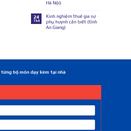
Hà Nội)
Kinh nghiệm thuê gia sư
24
Th4
phụ huynh cần biết (tỉnh
An Giang)
á từng bộ môn dạy kèm tại nhà