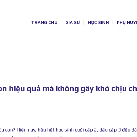
TRANG CHỦ
GIA SƯ
HỌC SINH
PHỤ HUY
con hiệu quả mà không gây khó chịu c
ủa con? Hiện nay, hầu hết học sinh cuối cấp 2, đầu cấp 3 đều đ