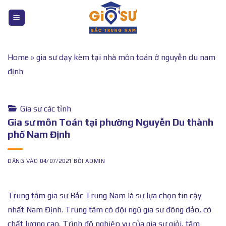
Bỏ
qua
nội
dung
Home
»
gia sư dạy kèm tại nhà môn toán ở nguyễn du nam
định
Gia sư các tỉnh
Gia sư môn Toán tại phường Nguyễn Du thành
phố Nam Định
ĐĂNG VÀO
04/07/2021
BỞI
ADMIN
Trung tâm gia sư Bắc Trung Nam là sự lựa chọn tin cậy
nhất Nam Định. Trung tâm có đội ngũ gia sư đông đảo, có
chất lượng cao. Trình độ nghiệp vụ của gia sư giỏi, tâm