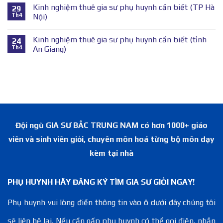
Kinh nghiệm thuê gia sư phụ huynh cần biết (TP Hà
29
Th4
Nội)
Kinh nghiệm thuê gia sư phụ huynh cần biết (tỉnh
24
Th4
An Giang)
Đội ngũ GIA SƯ BẮC TRUNG NAM có hơn 1000+ giáo
viên và sinh viên giỏi, chuyên môn hoá từng bộ môn dạy
kèm tại nhà
PHỤ HUYNH HÃY ĐĂNG KÝ TÌM GIA SƯ GIỎI NGAY!
Phụ huynh vui lòng điền thông tin vào ô dưới đây chúng tôi
sẽ liên hệ lại. Nếu cần gấp phụ huynh có thể gọi điện, nhắn