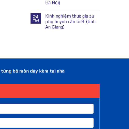
Hà Nội)
Kinh nghiệm thuê gia sư
24
Th4
phụ huynh cần biết (tỉnh
An Giang)
á từng bộ môn dạy kèm tại nhà