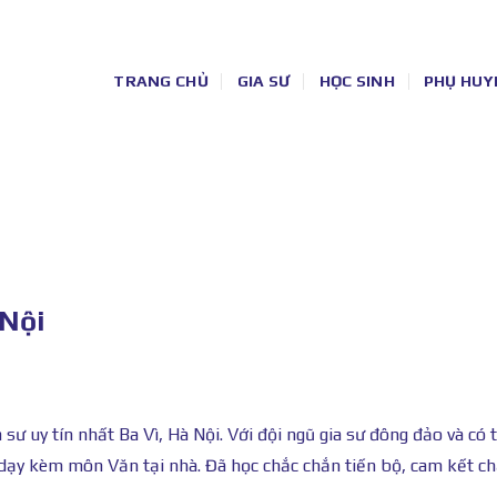
TRANG CHỦ
GIA SƯ
HỌC SINH
PHỤ HUY
 Nội
ư uy tín nhất Ba Vì, Hà Nội. Với đội ngũ gia sư đông đảo và có t
ạy kèm môn Văn tại nhà. Đã học chắc chắn tiến bộ, cam kết ch