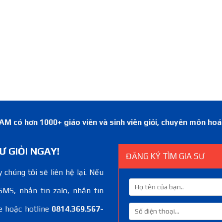
 có hơn 1000+ giáo viên và sinh viên giỏi, chuyên môn ho
Ư GIỎI NGAY!
ĐĂNG KÝ TÌM GIA SƯ
 chúng tôi sẽ liên hệ lại. Nếu
SMS, nhắn tin zalo, nhắn tin
e hoặc hotline
0814.369.567-