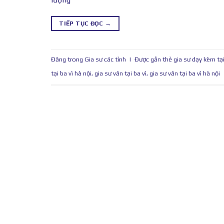
TIẾP TỤC ĐỌC
→
Đăng trong
Gia sư các tỉnh
|
Được gắn thẻ
gia sư dạy kèm tại
tại ba vì hà nội
,
gia sư văn tại ba vì
,
gia sư văn tại ba vì hà nội