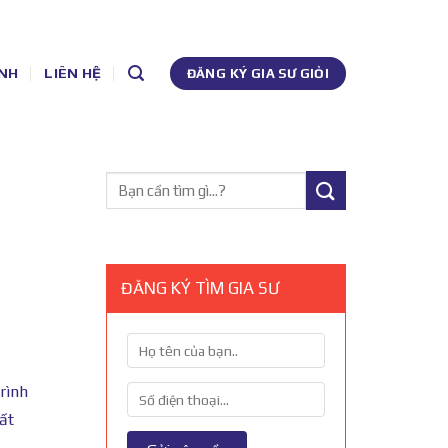
NH
LIÊN HỆ
ĐĂNG KÝ GIA SƯ GIỎI
ĐĂNG KÝ TÌM GIA SƯ
rình
ất