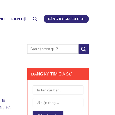
NH
LIÊN HỆ
ĐĂNG KÝ GIA SƯ GIỎI
ĐĂNG KÝ TÌM GIA SƯ
 độ
ân, Hà