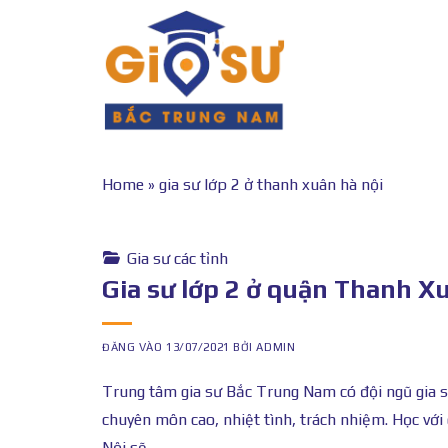
Bỏ
qua
nội
dung
Home
»
gia sư lớp 2 ở thanh xuân hà nội
Gia sư các tỉnh
Gia sư lớp 2 ở quận Thanh X
ĐĂNG VÀO
13/07/2021
BỞI
ADMIN
Trung tâm gia sư Bắc Trung Nam có đội ngũ gia sư
chuyên môn cao, nhiệt tình, trách nhiệm. Học với
Nội sẽ