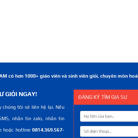
 có hơn 1000+ giáo viên và sinh viên giỏi, chuyên môn ho
Ư GIỎI NGAY!
ĐĂNG KÝ TÌM GIA SƯ
 chúng tôi sẽ liên hệ lại. Nếu
SMS, nhắn tin zalo, nhắn tin
e hoặc hotline
0814.369.567-