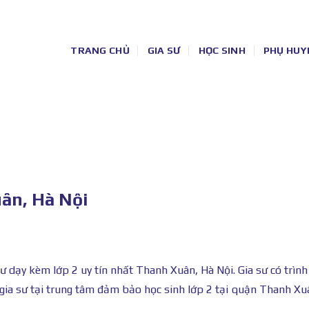
TRANG CHỦ
GIA SƯ
HỌC SINH
PHỤ HUY
uân, Hà Nội
 dạy kèm lớp 2 uy tín nhất Thanh Xuân, Hà Nội. Gia sư có trình
 gia sư tại trung tâm đảm bảo học sinh lớp 2 tại quận Thanh Xu