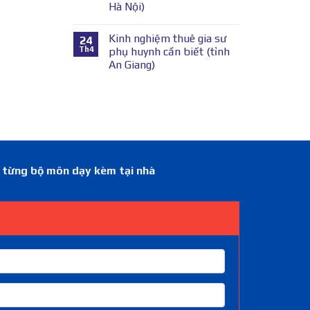
Hà Nội)
Kinh nghiệm thuê gia sư
24
Th4
phụ huynh cần biết (tỉnh
An Giang)
á từng bộ môn dạy kèm tại nhà