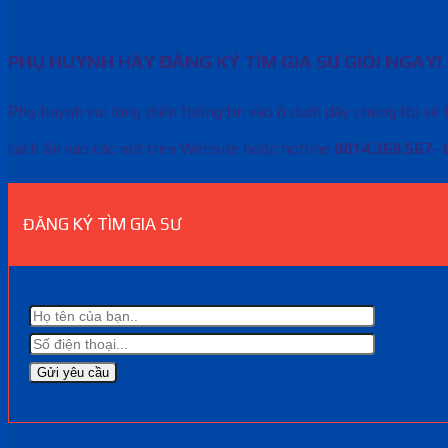
PHỤ HUYNH HÃY ĐĂNG KÝ TÌM GIA SƯ GIỎI NGAY!
Phụ huynh vui lòng điền thông tin vào ô dưới đây chúng tôi sẽ 
cách ấn vào các nút trên Website hoặc hotline
0814.369.567- 
ĐĂNG KÝ TÌM GIA SƯ