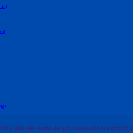
Sơn)
âu)
ng)
00+ giáo viên và sinh viên giỏi, chuyên môn hoá từng bộ 