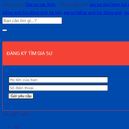
Đăng trong
Gia sư các tỉnh
|
Được gắn thẻ
gia sư dạy kèm tại
tiếng anh tại đông anh hà nội
,
gia sư tiếng anh tại đông anh
,
gi
ĐĂNG KÝ TÌM GIA SƯ
BÀI VIẾT MỚI
18