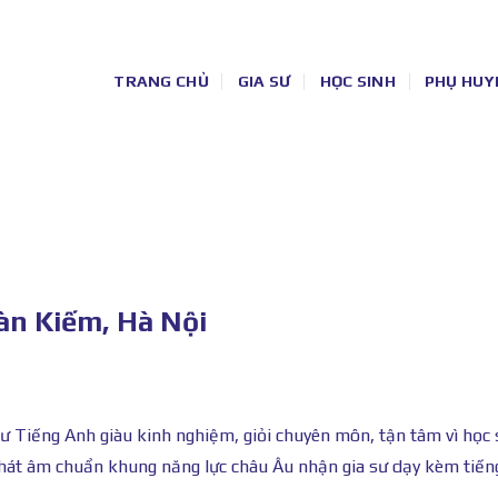
TRANG CHỦ
GIA SƯ
HỌC SINH
PHỤ HUY
àn Kiếm, Hà Nội
ư Tiếng Anh giàu kinh nghiệm, giỏi chuyên môn, tận tâm vì học 
. Phát âm chuẩn khung năng lực châu Âu nhận gia sư dạy kèm tiế