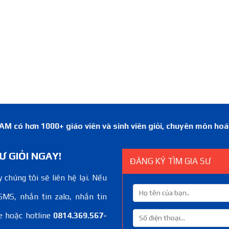
 có hơn 1000+ giáo viên và sinh viên giỏi, chuyên môn ho
Ư GIỎI NGAY!
ĐĂNG KÝ TÌM GIA SƯ
 chúng tôi sẽ liên hệ lại. Nếu
SMS, nhắn tin zalo, nhắn tin
e hoặc hotline
0814.369.567-