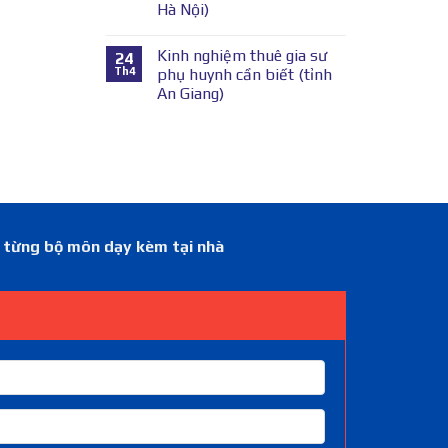
Hà Nội)
Kinh nghiệm thuê gia sư
24
Th4
phụ huynh cần biết (tỉnh
An Giang)
á từng bộ môn dạy kèm tại nhà