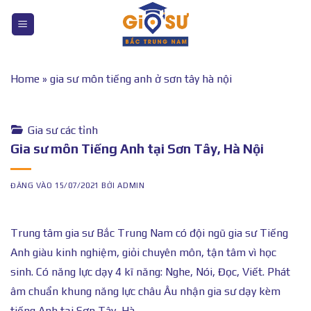
Bỏ
qua
nội
dung
Home
»
gia sư môn tiếng anh ở sơn tây hà nội
Gia sư các tỉnh
Gia sư môn Tiếng Anh tại Sơn Tây, Hà Nội
ĐĂNG VÀO
15/07/2021
BỞI
ADMIN
Trung tâm gia sư Bắc Trung Nam có đội ngũ gia sư Tiếng
Anh giàu kinh nghiệm, giỏi chuyên môn, tận tâm vì học
sinh. Có năng lực dạy 4 kĩ năng: Nghe, Nói, Đọc, Viết. Phát
âm chuẩn khung năng lực châu Âu nhận gia sư dạy kèm
tiếng Anh tại Sơn Tây, Hà