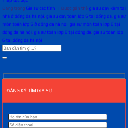
Tiếp tục đọc
→
Đăng trong
Gia sư các tỉnh
|
Được gắn thẻ
gia sư dạy kèm tại
nhà ở đống đa hà nội
,
gia sư dạy toán lớp 6 tại đống đa
,
gia sư
môn toán lớp 6 ở đống đa hà nội
,
gia sư môn toán lớp 6 tại
đống đa hà nội
,
gia sư toán lớp 6 tại đống đa
,
gia sư toán lớp
6 tại đống đa hà nội
ĐĂNG KÝ TÌM GIA SƯ