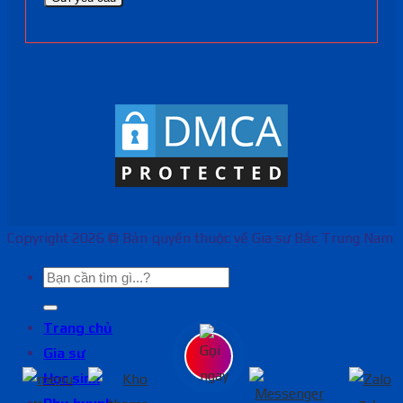
Copyright 2026 © Bản quyền thuộc về Gia sư Bắc Trung Nam
Trang chủ
Gia sư
Học sinh