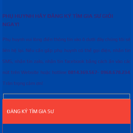
PHỤ HUYNH HÃY ĐĂNG KÝ TÌM GIA SƯ GIỎI
NGAY!
Phụ huynh vui lòng điền thông tin vào ô dưới đây chúng tôi sẽ
liên hệ lại. Nếu cần gấp phụ huynh có thể gọi điện, nhắn tin
SMS, nhắn tin zalo, nhắn tin facebook bằng cách ấn vào các
nút trên Website hoặc hotline
0814.369.567- 0968.678.234
.
Trân trọng cảm ơn!
ĐĂNG KÝ TÌM GIA SƯ