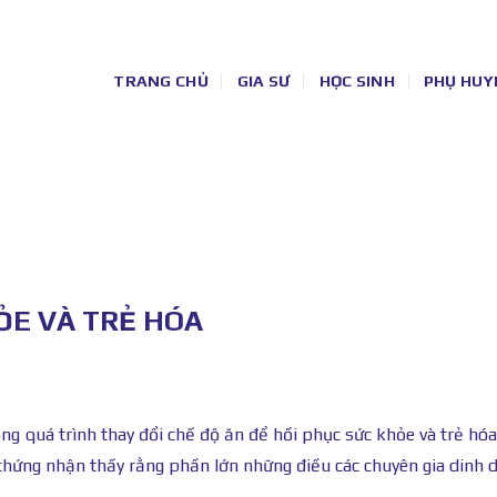
TRANG CHỦ
GIA SƯ
HỌC SINH
PHỤ HUY
ỎE VÀ TRẺ HÓA
uá trình thay đổi chế độ ăn để hồi phục sức khỏe và trẻ hóa 
 chứng nhận thấy rằng phần lớn những điều các chuyên gia dinh 