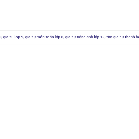
ư
,
gia su lop 9
,
gia sư môn toán lớp 8
,
gia sư tiếng anh lớp 12
,
tìm gia sư thanh 