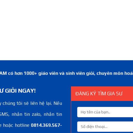
 có hơn 1000+ giáo viên và sinh viên giỏi, chuyên môn ho
Ư GIỎI NGAY!
ĐĂNG KÝ TÌM GIA SƯ
 chúng tôi sẽ liên hệ lại. Nếu
SMS, nhắn tin zalo, nhắn tin
e hoặc hotline
0814.369.567-