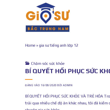
Bỏ
qua
nội
dung
Home
»
gia sư tiếng anh lớp 12
Chăm sóc sức khỏe
BÍ QUYẾT HỒI PHỤC SỨC KH
ĐĂNG VÀO
16/08/2020
BỞI
ADMIN
BÍ QUYẾT HỒI PHỤC SỨC KHỎE VÀ TRẺ HÓA Trong q
trải qua nhiều chế độ ăn khác nhau, tôi đã kiểm
chuyên gia sức khỏe