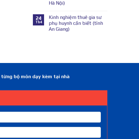
Hà Nội)
Kinh nghiệm thuê gia sư
24
Th4
phụ huynh cần biết (tỉnh
An Giang)
á từng bộ môn dạy kèm tại nhà