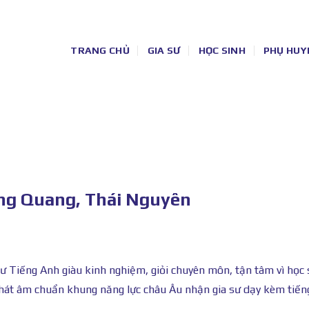
TRANG CHỦ
GIA SƯ
HỌC SINH
PHỤ HUY
ồng Quang, Thái Nguyên
ư Tiếng Anh giàu kinh nghiệm, giỏi chuyên môn, tận tâm vì học 
. Phát âm chuẩn khung năng lực châu Âu nhận gia sư dạy kèm tiế