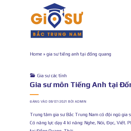
Bỏ
qua
nội
dung
Home
»
gia sư tiếng anh tại đồng quang
Gia sư các tỉnh
Gia sư môn Tiếng Anh tại Đ
ĐĂNG VÀO
08/07/2021
BỞI
ADMIN
Trung tâm gia sư Bắc Trung Nam có đội ngũ gia s
Có năng lực dạy 4 kĩ năng: Nghe, Nói, Đọc, Viết
tại Đồng Quang, Thái