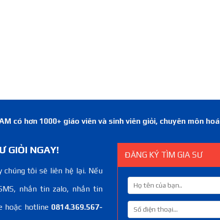
 có hơn 1000+ giáo viên và sinh viên giỏi, chuyên môn ho
Ư GIỎI NGAY!
ĐĂNG KÝ TÌM GIA SƯ
 chúng tôi sẽ liên hệ lại. Nếu
SMS, nhắn tin zalo, nhắn tin
e hoặc hotline
0814.369.567-