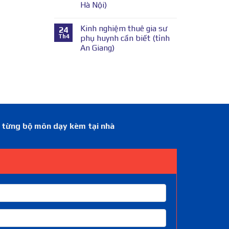
Hà Nội)
Kinh nghiệm thuê gia sư
24
Th4
phụ huynh cần biết (tỉnh
An Giang)
á từng bộ môn dạy kèm tại nhà