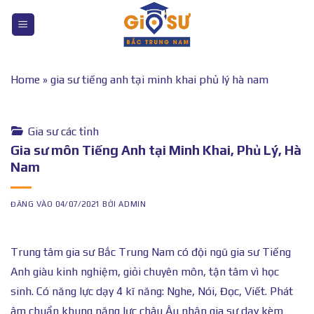
Bỏ
qua
nội
dung
Home
»
gia sư tiếng anh tại minh khai phủ lý hà nam
Gia sư các tỉnh
Gia sư môn Tiếng Anh tại Minh Khai, Phủ Lý, Hà
Nam
ĐĂNG VÀO
04/07/2021
BỞI
ADMIN
Trung tâm gia sư Bắc Trung Nam có đội ngũ gia sư Tiếng
Anh giàu kinh nghiệm, giỏi chuyên môn, tận tâm vì học
sinh. Có năng lực dạy 4 kĩ năng: Nghe, Nói, Đọc, Viết. Phát
âm chuẩn khung năng lực châu Âu nhận gia sư dạy kèm