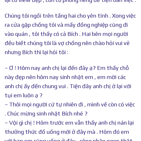
Chúng tôi ngồi trên tầng hai cho yên tĩnh . Xong việc
ra cửa gặp chồng tôi và mấy đồng nghiệp cũng đi
vào quán , tôi thấy có cả Bích . Hai bên mọi người
đều biết chúng tôi là vợ chồng nên chào hỏi vui vẻ
nhưng Bích thì lại hỏi tôi :
– Ơ ! Hôm nay anh chị lại đến đây ạ? Em thấy chỗ
này đẹp nên hôm nay sinh nhật em , em mời các
anh chị ấy đến chung vui . Tiện đây anh chị ở lại với
tụi em luôn ạ ?
– Thôi mọi người cứ tự nhiên đi , mình về còn có việc
. Chúc mừng sinh nhật Bích nhé ?
– Vội gì chị ! Hôm trước em vẫn thấy anh chị nán lại
thưởng thức đồ uống mới ở đây mà . Hôm đó em
với bạn em cũng uống ở đây , công nhận ngon thật