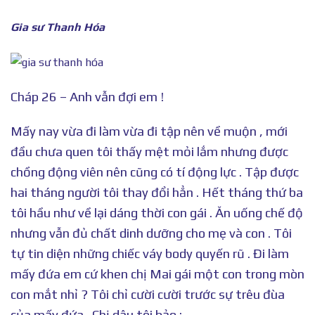
Gia sư Thanh Hóa
Cháp 26 – Anh vẫn đợi em !
Mấy nay vừa đi làm vừa đi tập nên về muộn , mới
đầu chưa quen tôi thấy mệt mỏi lắm nhưng được
chồng động viên nên cũng có tí động lực . Tập được
hai tháng người tôi thay đổi hẳn . Hết tháng thứ ba
tôi hầu như về lại dáng thời con gái . Ăn uống chế độ
nhưng vẫn đủ chất dinh dưỡng cho mẹ và con . Tôi
tự tin diện những chiếc váy body quyến rũ . Đi làm
mấy đứa em cứ khen chị Mai gái một con trong mòn
con mắt nhỉ ? Tôi chỉ cười cười trước sự trêu đùa
của mấy đứa . Chị dâu tôi bảo :