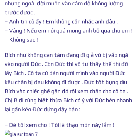
nhưng ngoài đời muôn vàn cám dỗ không lường
trước được .
– Anh tin cô ấy ! Em không cần nhắc anh đâu .
– Vâng ! Nếu em nói quá mong anh bỏ qua cho em !
– Không sao !
Bích như không can tâm đang đi giả vờ bị vấp ngã
vào người Đức . Còn Đức thì vô tư thấy thế thì đỡ
lấy Bích . Cô ta cứ dán người mình vào người Đức
kêu chân bị đau không đi được . Đức tốt bụng dìu
Bích vào chiếc ghế gần đó rồi xem chân cho cô ta .
Chị B đi cùng biết thừa Bích có ý với Đức bèn nhanh
lại gần kéo Đức đứng dậy bảo :
– Đê tôi xem cho ! Tôi là thạo món này lắm !