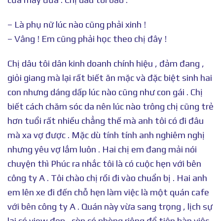
– Là phụ nữ lúc nào cũng phải xinh !
– Vâng ! Em cũng phải học theo chị đây !
Chị dâu tôi dân kinh doanh chính hiệu , đảm đang ,
giỏi giang mà lại rất biết ăn mặc và đặc biệt sinh hai
con nhưng dáng dấp lúc nào cũng như con gái . Chị
biết cách chăm sóc da nên lúc nào trông chị cũng trẻ
hơn tuổi rất nhiều chẳng thế mà anh tôi có đi đâu
mà xa vợ được . Mặc dù tính tính anh nghiêm nghị
nhưng yêu vợ lắm luôn . Hai chị em đang mải nói
chuyện thì Phúc ra nhắc tôi là có cuộc hẹn với bên
công ty A . Tôi chào chị rồi đi vào chuẩn bị . Hai anh
em lên xe đi đến chỗ hẹn làm việc là một quán cafe
với bên công ty A . Quán này vừa sang trọng , lịch sự
lại có view đẹp , còn có phòng riêng để tiện bàn việc .