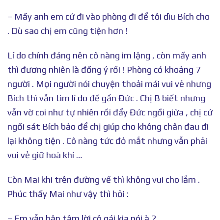
– Mấy anh em cứ đi vào phòng đi để tôi dìu Bích cho
. Dù sao chị em cũng tiện hơn !
Lí do chính đáng nên cô nàng im lặng , còn mấy anh
thì đương nhiên là đồng ý rồi ! Phòng có khoảng 7
người . Mọi người nói chuyện thoải mái vui vẻ nhưng
Bích thì vẫn tìm lí do để gần Đức . Chị B biết nhưng
vẫn vờ coi như tự nhiên rồi đẩy Đức ngồi giữa , chị cứ
ngồi sát Bích bảo để chị giúp cho không chân đau đi
lại không tiện . Cô nàng tức đỏ mắt nhưng vẫn phải
vui vẻ giữ hoà khí …
Còn Mai khi trên đường về thì không vui cho lắm .
Phúc thấy Mai như vậy thì hỏi :
– Em vẫn bận tâm lời cô gái kia nói à ?