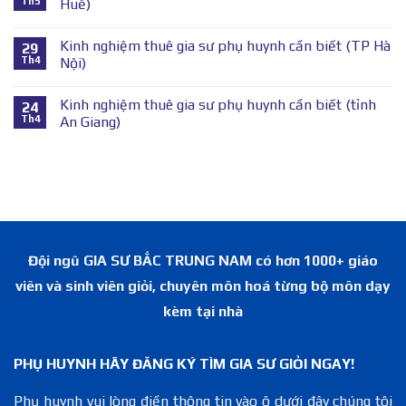
Th5
Huế)
Kinh nghiệm thuê gia sư phụ huynh cần biết (TP Hà
29
Th4
Nội)
Kinh nghiệm thuê gia sư phụ huynh cần biết (tỉnh
24
Th4
An Giang)
Đội ngũ GIA SƯ BẮC TRUNG NAM có hơn 1000+ giáo
viên và sinh viên giỏi, chuyên môn hoá từng bộ môn dạy
kèm tại nhà
PHỤ HUYNH HÃY ĐĂNG KÝ TÌM GIA SƯ GIỎI NGAY!
Phụ huynh vui lòng điền thông tin vào ô dưới đây chúng tôi