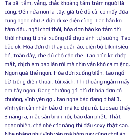
Ta bãi tắm, vắng, chắc khoảng tầm trăm người là
cùng. Đến nửa non là tây, già trẻ đủ cả, có mấy đứa
cũng ngon như 2 đứa đi xe điện cùng. Tao bảo ko
tắm đâu, ngồi chơi thôi, hóa đơn bảo ko tắm thì
thôi nhưng tí phải xuống để chụp ảnh tự sướng. Tao
bảo ok. Hóa đơn đi thay quần áo, diện bộ bikini siêu
bé, toàn dây, che đủ chỗ cần che. Tao nhìn ko chớp
mắt, chịch ẻm bao lần rồi mà nhìn vẫn khô cả miệng.
Ngon quá thể ngon. Hóa đơn xuống biển, tao ngồi
bờ trông điện thoại, túi xách. Thi thoảng ngắm mấy
em tây ngon. Đang thưởng gái thì đt hóa đơn có
chuông, vĩnh yên gọi, tao nghe bảo đang ở bãi 3,
vĩnh yên cằn nhằn bảo đi mà ko chịu rủ. Lúc sau thấy
3 nàng ra, mặc sẵn bikini rồi, bạo dạn phết. Thật
ngạc nhiên, chả nhẽ các nàng thi đấu sexy thật sao.
Nhẹ nhàng như vĩnh yên mà hôm nay cũng chơi áo