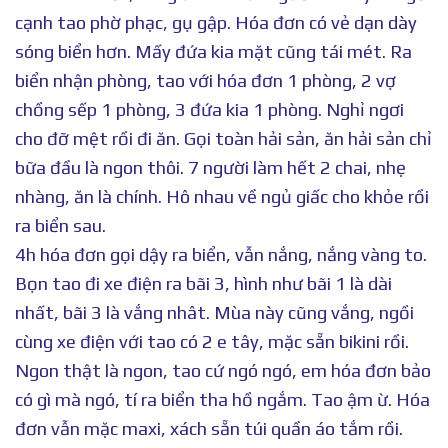
cạnh tao phờ phạc, gụ gập. Hóa đơn có vẻ dạn dày
sóng biển hơn. Mấy đứa kia mặt cũng tái mét. Ra
biển nhận phòng, tao với hóa đơn 1 phòng, 2 vợ
chồng sếp 1 phòng, 3 đứa kia 1 phòng. Nghỉ ngơi
cho đỡ mệt rồi đi ăn. Gọi toàn hải sản, ăn hải sản chỉ
bữa đầu là ngon thôi. 7 người làm hết 2 chai, nhẹ
nhàng, ăn là chính. Hô nhau về ngủ giấc cho khỏe rồi
ra biển sau.
4h hóa đơn gọi dậy ra biển, vẫn nắng, nắng vàng to.
Bọn tao đi xe điện ra bãi 3, hình như bãi 1 là dài
nhất, bãi 3 là vắng nhât. Mùa này cũng vắng, ngồi
cùng xe điện với tao có 2 e tây, mặc sẵn bikini rồi.
Ngon thật là ngon, tao cứ ngó ngó, em hóa đơn bảo
có gì mà ngó, tí ra biển tha hồ ngắm. Tao ậm ừ. Hóa
đơn vẫn mặc maxi, xách sẵn túi quần áo tắm rồi.