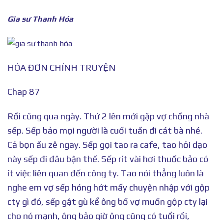
Gia sư Thanh Hóa
HÓA ĐƠN CHÍNH TRUYỆN
Chap 87
Rồi cũng qua ngày. Thứ 2 lên mới gặp vợ chồng nhà
sếp. Sếp bảo mọi người là cuối tuần đi cát bà nhé.
Cả bọn ầu zê ngay. Sếp gọi tao ra cafe, tao hỏi dạo
này sếp đi đâu bận thế. Sếp rít vài hơi thuốc bảo có
ít việc liên quan đến công ty. Tao nói thẳng luôn là
nghe em vợ sếp hóng hớt mấy chuyện nhập với gộp
cty gì đó, sếp gật gù kể ông bố vợ muốn gộp cty lại
cho nó mạnh, ông bảo giờ ông cũng có tuổi rồi,