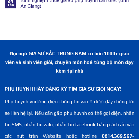
Kinh nghiệm thuê gia sư phụ huynh cần biết (tỉnh
24
Th4
An Giang)
Đội ngũ GIA SƯ BẮC TRUNG NAM có hơn 1000+ giáo
viên và sinh viên giỏi, chuyên môn hoá từng bộ môn dạy
kèm tại nhà
PHỤ HUYNH HÃY ĐĂNG KÝ TÌM GIA SƯ GIỎI NGAY!
Phụ huynh vui lòng điền thông tin vào ô dưới đây chúng tôi
sẽ liên hệ lại. Nếu cần gấp phụ huynh có thể gọi điện, nhắn
tin SMS, nhắn tin zalo, nhắn tin facebook bằng cách ấn vào
các nút trên Website hoặc hotline
0814.369.567-