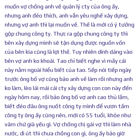
muốn vợ chồng anh về quản lý cty của ông ấy,
nhưng anh đéo thích, anh vẫn yêu nghề xây dựng,
nhưng vợ anh thì lại muốn về. Thế là mới có ý tưởng
gộp chung công ty. Thực ra gộp chung công ty thì
bên xây dựng mình sẽ tận dụng được nguồn vốn
của bên kia cũng là lợi thế. Tuy nhiên dính dáng vào
bên vợ anh ko khoái. Tao chỉ biết nghe vì mấy cái
này nằm ngoài hiểu biết của tao. Sếp nói tiếp ngày
trước ông bố vợ cũng bảo anh về làm rồi nhưng anh
ko làm, lèo lái mái cái cty xây dựng con con này đến
ngày hôm nay, rồi bảo ông bố vợ anh cao thủ lắm,
biết đéo đâu ông nuốt công ty mình để vươn tầm
công ty ông ấy cũng nên, mới có 55 tuổi, khỏe như
vâm chứ già yếu gì. Vợ chồng chị gái vợ thì làm nhà
nước, dì út thì chưa chồng con gì, ông ấy bảo giờ