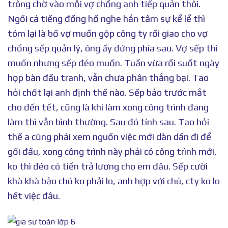
trông chờ vào mỗi vợ chồng anh tiếp quản thôi.
Ngồi cả tiếng đồng hồ nghe hắn tâm sự kể lể thì
tóm lại là bố vợ muốn gộp công ty rồi giao cho vợ
chồng sếp quản lý, ông ấy đứng phía sau. Vợ sếp thì
muốn nhưng sếp đéo muốn. Tuần vừa rồi suốt ngày
họp bàn đấu tranh, vẫn chưa phân thắng bại. Tao
hỏi chốt lại anh định thế nào. Sếp bảo trước mắt
cho đến tết, cũng là khi làm xong công trình đang
làm thì vẫn bình thường. Sau đó tính sau. Tao hỏi
thế a cũng phải xem nguồn việc mới dàn dần đi để
gối đầu, xong công trình này phải có công trình mới,
ko thì đéo có tiền trả lương cho em đâu. Sếp cười
khà khà bảo chú ko phải lo, anh hợp với chú, cty ko lo
hết việc đâu.