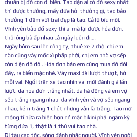
chuẩn bị đồ còn đi biển. Tao dặn ai có đồ sexy nhất
thì được thưởng, mấy đứa hỏi thưởng gì, tao bảo
thưởng 1 đêm với trai đẹp là tao. Cả lũ bĩu môi.
Vĩnh yên bảo đồ sexy thì ai mà lại được hóa đơn,
thôi ông bà ấp nhau cả ngày luôn đi….
Ngày hôm sau lên công ty, thuê xe 7 chỗ. chị em
nào cũng váy mốc xì phấp phới, chị em nhà vợ sếp
còn diện đồ đôi. Hóa đơn bảo em cũng mua đồ đôi
đấy, ra biển mặc nhé. Váy maxi dài lượt thượt, hở
mỗi vai. Ngồi trên xe tao nhìn vai mới đánh giá lần
lượt, da hóa đơn trắng nhất, da hà đông và em vợ
sếp trắng ngang nhau, da vĩnh yên và vợ sếp ngang
nhau, kém trắng 1 chút nhưng vẫn là trắng. Tao mơ
mộng tí nữa ra biển bọn nó mặc bikini phải ngắm kỹ
từng đứa 1, thật là 1 thú vui tao nhã.
Đi tàu cao tốc, sóng đánh nhấc người. Vĩnh yên ngồi