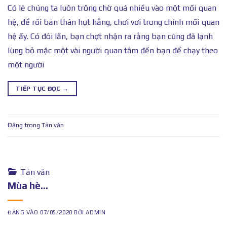
Có lẽ chúng ta luôn trông chờ quá nhiều vào một mối quan
hệ, để rồi bản thân hụt hẫng, chơi vơi trong chính mối quan
hệ ấy. Có đôi lần, bạn chợt nhận ra rằng bạn cũng đã lạnh
lùng bỏ mặc một vài người quan tâm đến bạn để chạy theo
một người
TIẾP TỤC ĐỌC
→
Đăng trong
Tản văn
Tản văn
Mùa hè…
ĐĂNG VÀO
07/05/2020
BỞI
ADMIN