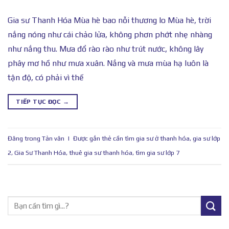
Gia sư Thanh Hóa Mùa hè bao nỗi thương lo Mùa hè, trời
nắng nóng như cái chảo lửa, không phơn phớt nhẹ nhàng
như nắng thu. Mưa đổ rào rào như trút nước, không lây
phây mơ hồ như mưa xuân. Nắng và mưa mùa hạ luôn là
tận độ, có phải vì thế
TIẾP TỤC ĐỌC
→
Đăng trong
Tản văn
|
Được gắn thẻ
cần tìm gia sư ở thanh hóa
,
gia sư lớp
2
,
Gia Sư Thanh Hóa
,
thuê gia sư thanh hóa
,
tìm gia sư lớp 7