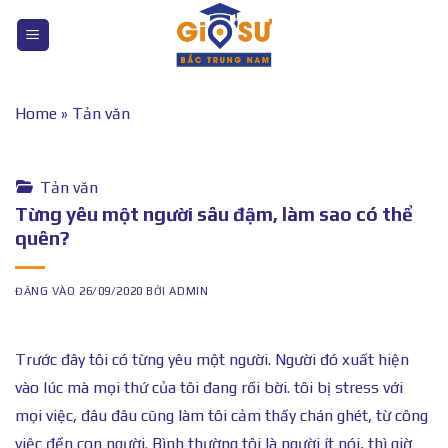
Bỏ
qua
nội
dung
Home
»
Tản văn
Tản văn
Từng yêu một người sâu đậm, làm sao có thể
quên?
ĐĂNG VÀO
26/09/2020
BỞI
ADMIN
Trước đây tôi có từng yêu một người. Người đó xuất hiện
vào lúc mà mọi thứ của tôi đang rối bời. tôi bị stress với
mọi việc, đâu đâu cũng làm tôi cảm thấy chán ghét, từ công
việc đến con người. Bình thường tôi là người ít nói, thì giờ