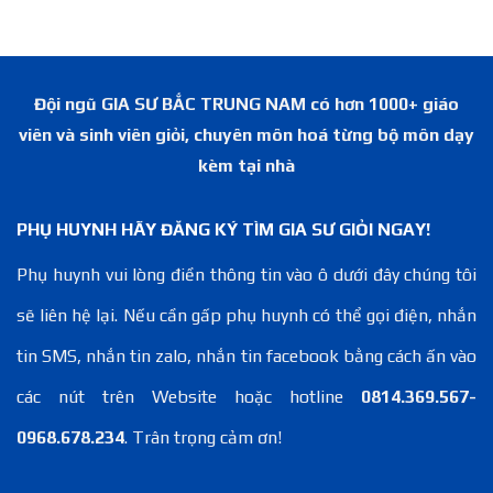
Đội ngũ GIA SƯ BẮC TRUNG NAM có hơn 1000+ giáo
viên và sinh viên giỏi, chuyên môn hoá từng bộ môn dạy
kèm tại nhà
PHỤ HUYNH HÃY ĐĂNG KÝ TÌM GIA SƯ GIỎI NGAY!
Phụ huynh vui lòng điền thông tin vào ô dưới đây chúng tôi
sẽ liên hệ lại. Nếu cần gấp phụ huynh có thể gọi điện, nhắn
tin SMS, nhắn tin zalo, nhắn tin facebook bằng cách ấn vào
các nút trên Website hoặc hotline
0814.369.567-
0968.678.234
. Trân trọng cảm ơn!