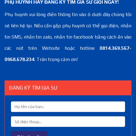
PHỤ HUYNH HÃY ĐĂNG KÝ TÌM GIA SƯ GIỎI NGAY!
Phụ huynh vui lòng điền thông tin vào ô dưới đây chúng tôi
sẽ liên hệ lại. Nếu cần gấp phụ huynh có thể gọi điện, nhắn
tin SMS, nhắn tin zalo, nhắn tin facebook bằng cách ấn vào
các nút trên Website hoặc hotline
0814.369.567-
0968.678.234
. Trân trọng cảm ơn!
ĐĂNG KÝ TÌM GIA SƯ