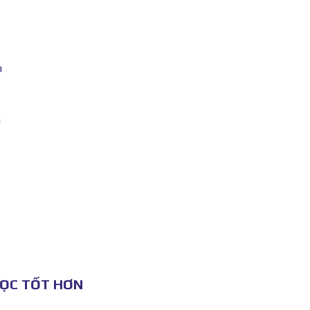
h
h
HỌC TỐT HƠN