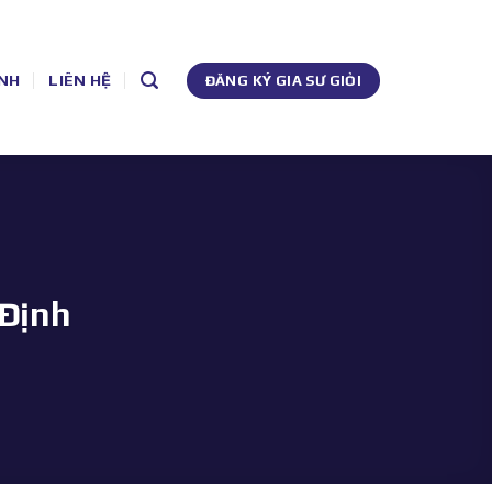
NH
LIÊN HỆ
ĐĂNG KÝ GIA SƯ GIỎI
 Định