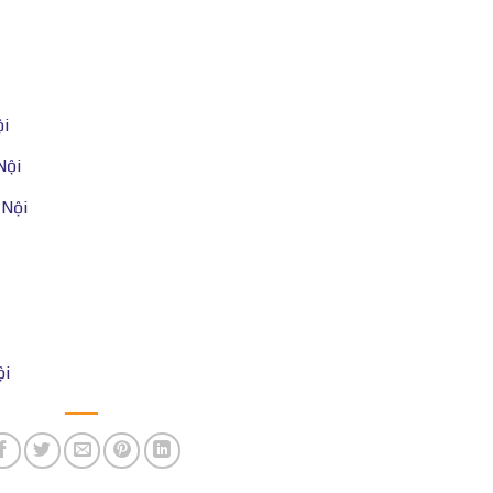
ội
Nội
 Nội
ội