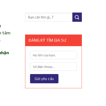
ư
ận tâm
.
ĐĂNG KÝ TÌM GIA SƯ
 nhận