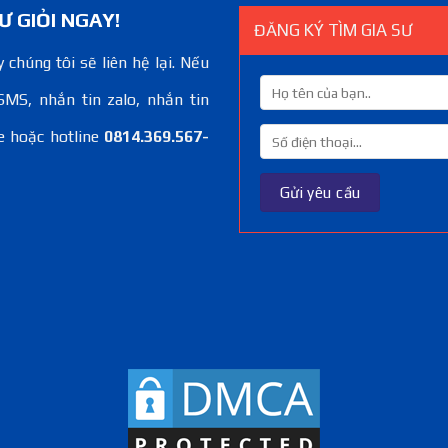
Ư GIỎI NGAY!
ĐĂNG KÝ TÌM GIA SƯ
 chúng tôi sẽ liên hệ lại. Nếu
SMS, nhắn tin zalo, nhắn tin
e hoặc hotline
0814.369.567-