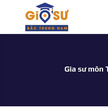
Bỏ
qua
nội
dung
Gia sư môn 