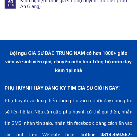
Kinh nghiệm thuê gia sư phụ huynh cần biết (tỉnh
24
Th4
An Giang)
Đội ngũ GIA SƯ BẮC TRUNG NAM có hơn 1000+ giáo
viên và sinh viên giỏi, chuyên môn hoá từng bộ môn dạy
kèm tại nhà
PHỤ HUYNH HÃY ĐĂNG KÝ TÌM GIA SƯ GIỎI NGAY!
Phụ huynh vui lòng điền thông tin vào ô dưới đây chúng tôi
sẽ liên hệ lại. Nếu cần gấp phụ huynh có thể gọi điện, nhắn
tin SMS, nhắn tin zalo, nhắn tin facebook bằng cách ấn vào
các nút trên Website hoặc hotline
0814.369.567-